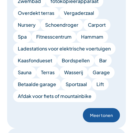
Zwembad
fotokopieerapparaat
Overdekt terras
Vergaderzaal
Nursery
Schoendroger
Carport
Spa
Fitnesscentrum
Hammam
Ladestations voor elektrische voertuigen
Kaasfondueset
Bordspellen
Bar
Sauna
Terras
Wasserij
Garage
Betaalde garage
Sportzaal
Lift
Afdak voor fiets of mountainbike
Meer tonen