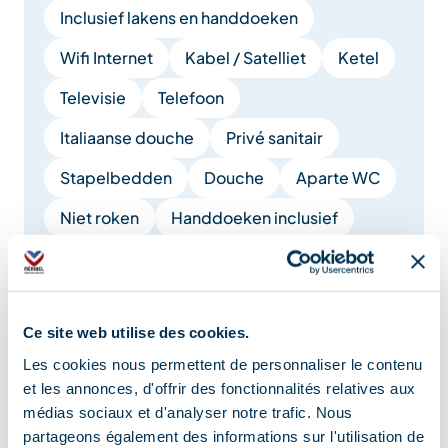
Inclusief lakens en handdoeken
Wifi Internet
Kabel / Satelliet
Ketel
Televisie
Telefoon
Italiaanse douche
Privé sanitair
Stapelbedden
Douche
Aparte WC
Niet roken
Handdoeken inclusief
Living / eetkamer
Stofzuiger
Bank
Babymateriaal
Haard / Houtkachel
Ce site web utilise des cookies.
Geluiddichte accommodatie
Oven
Les cookies nous permettent de personnaliser le contenu
Badkuip
et les annonces, d'offrir des fonctionnalités relatives aux
médias sociaux et d'analyser notre trafic. Nous
partageons également des informations sur l'utilisation de
Meer tonen