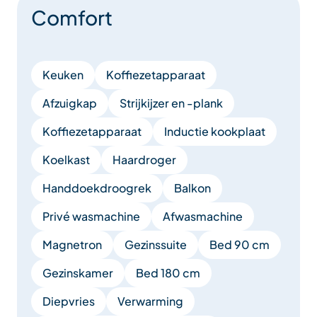
Comfort
Keuken
Koffiezetapparaat
Afzuigkap
Strijkijzer en -plank
Koffiezetapparaat
Inductie kookplaat
Koelkast
Haardroger
Handdoekdroogrek
Balkon
Privé wasmachine
Afwasmachine
Magnetron
Gezinssuite
Bed 90 cm
Gezinskamer
Bed 180 cm
Diepvries
Verwarming