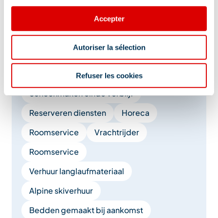
Pendelbus
Bagagerie
Wifi Internet
Accepter
Toeristische documentatie
Autoriser la sélection
Massages / Modelages
Pendelbusje luchthaven of station
Refuser les cookies
Schoonmaken einde verblijf
Reserveren diensten
Horeca
Roomservice
Vrachtrijder
Roomservice
Verhuur langlaufmateriaal
Alpine skiverhuur
Bedden gemaakt bij aankomst