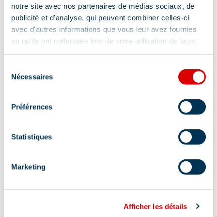
notre site avec nos partenaires de médias sociaux, de
publicité et d'analyse, qui peuvent combiner celles-ci
avec d'autres informations que vous leur avez fournies
Diensten
ou qu'ils ont collectées lors de votre utilisation de leurs
services.
Sélection
Nachtopvang
Huisdieren toegestaan
Nécessaires
du
consentement
Levensmiddelen/verkooppunt
Préférences
Babysitter
Receptie
Strijkhoek
Verhuur zaal
Ontbijt
Statistiques
Reserveren verplicht
Kapsalon
Marketing
Wasserij
Schoonheidsverzorging
Huisdieren mits toeslag
Boutique
Afficher les détails
Schoonmaken met extra bijdrage