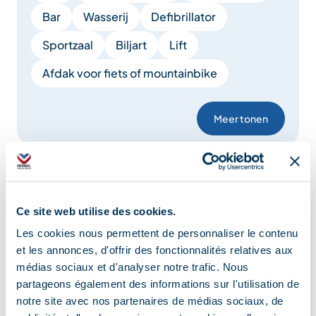
Bar
Wasserij
Defibrillator
Sportzaal
Biljart
Lift
Afdak voor fiets of mountainbike
Meer tonen
Comfort
Ce site web utilise des cookies.
Les cookies nous permettent de personnaliser le contenu
Kinderstoel
Babybed
Babybadje
et les annonces, d'offrir des fonctionnalités relatives aux
Aankleedtafel
Gezinskamer
médias sociaux et d'analyser notre trafic. Nous
partageons également des informations sur l'utilisation de
Babymateriaal
notre site avec nos partenaires de médias sociaux, de