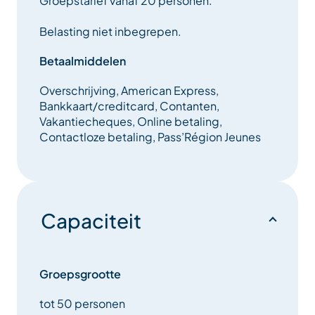
Groepstarief vanaf 20 personen.
hebben we een wellnessruimte met een overdekt
zwembad, een whirlpool buiten, een hammam en
Belasting niet inbegrepen.
een sauna. Voor gezellige momenten met vrienden
of familie kunt u een hapje eten in onze bar, die zich in
Betaalmiddelen
de residentie bevindt.
Overschrijving, American Express,
Bankkaart/creditcard, Contanten,
Vakantiecheques, Online betaling,
Contactloze betaling, Pass’Région Jeunes
Capaciteit
Groepsgrootte
tot 50 personen