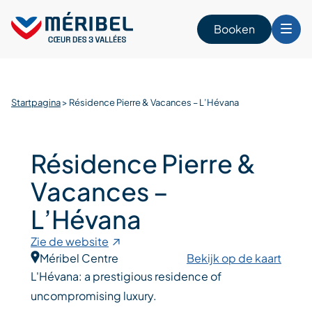
Skip
to
Booken
content
n
Startpagina
>
Résidence Pierre & Vacances – L’Hévana
Résidence Pierre &
Vacances –
L’Hévana
Zie de website
Méribel Centre
Bekijk op de kaart
L'Hévana: a prestigious residence of
uncompromising luxury.