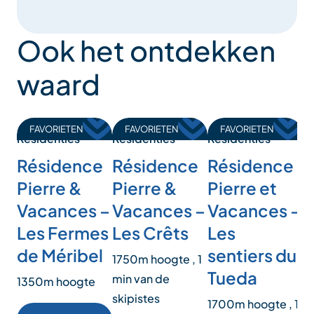
Ook het ontdekken
waard
FAVORIETEN
FAVORIETEN
FAVORIETEN
Residenties
Residenties
Residenties
R
Résidence
Résidence
Résidence
R
Pierre &
Pierre &
Pierre et
P
Vacances –
Vacances –
Vacances –
V
Les Fermes
Les Crêts
Les
L
de Méribel
sentiers du
1750m hoogte , 1
1
Tueda
min van de
1350m hoogte
skipistes
1700m hoogte , 1