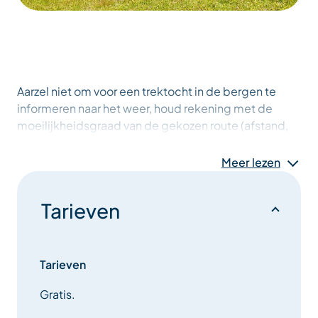
Aarzel niet om voor een trektocht in de bergen te
informeren naar het weer, houd rekening met de
moeilijkheidsgraad van de gekozen route (afstand,
helling), neem de nodige uitrusting mee (hydratatie,
proviand, geschikte kleding, overlevingsdeken, etc.)
Meer lezen
en aarzel niet om iemand in je omgeving over je
plannen te vertellen.
Tarieven
Tarieven
Gratis.