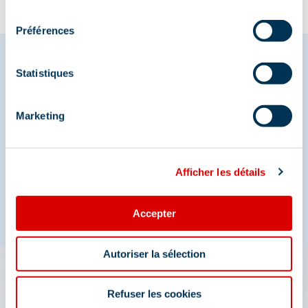
consentement
Préférences
Statistiques
Deel je momenten in
Méribel
Marketing
En we zijn ook te vinden op de sociale media
Afficher les détails
Accepter
Autoriser la sélection
De app 3 Vallées: uw reis
Refuser les cookies