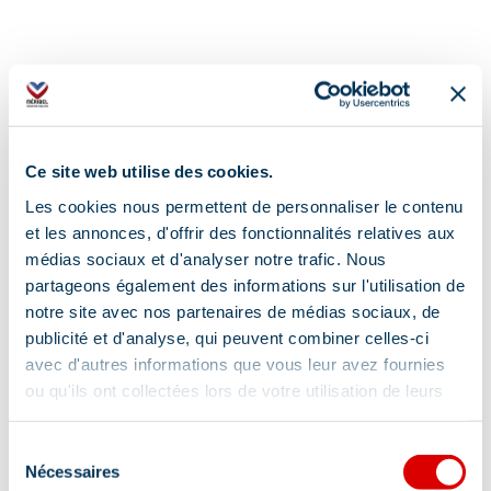
Aanvullende info lokalisatie
Ce site web utilise des cookies.
Bushalte Le Hameau
Les cookies nous permettent de personnaliser le contenu
et les annonces, d'offrir des fonctionnalités relatives aux
médias sociaux et d'analyser notre trafic. Nous
partageons également des informations sur l'utilisation de
notre site avec nos partenaires de médias sociaux, de
publicité et d'analyse, qui peuvent combiner celles-ci
avec d'autres informations que vous leur avez fournies
Informatie bijgewerkt op
ou qu'ils ont collectées lors de votre utilisation de leurs
03/20/2026
.
services.
Sélection
Nécessaires
du