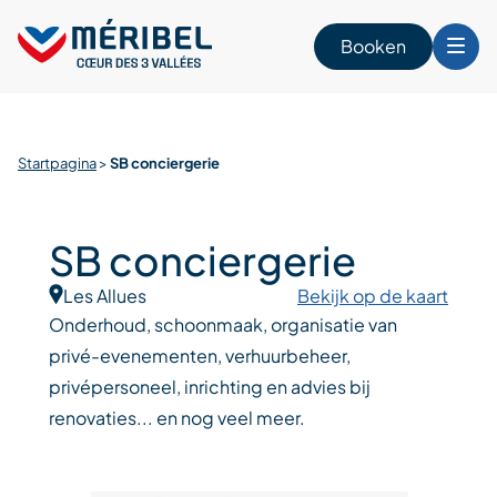
Skip
to
Booken
content
n
Startpagina
>
SB conciergerie
SB conciergerie
Les Allues
Bekijk op de kaart
Onderhoud, schoonmaak, organisatie van
privé-evenementen, verhuurbeheer,
privépersoneel, inrichting en advies bij
renovaties... en nog veel meer.