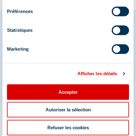
consentement
Préférences
Statistiques
Deel je momenten in
Méribel
Marketing
En we zijn ook te vinden op de sociale media
Afficher les détails
Accepter
Autoriser la sélection
De app 3 Vallées: uw reis
Refuser les cookies
wizard