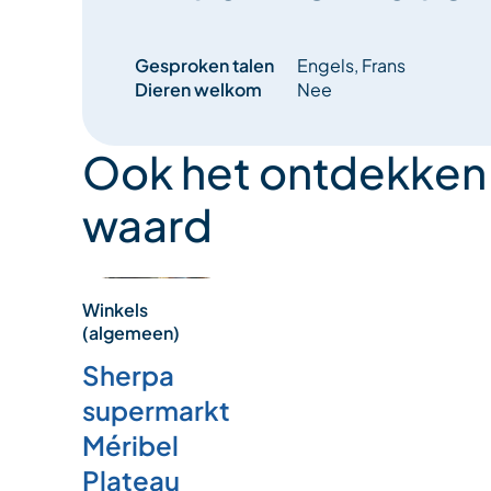
Souvenirs
Gesproken talen
Engels, Frans
Uitleen van sneeuwschoppen
Dieren welkom
Nee
Bruikleen van accukabels
Ook het ontdekken
Betaling per week (zie voorwaarden in de winkel)
waard
Parkeren
Winkels
(algemeen)
Sherpa
supermarkt
Méribel
Plateau