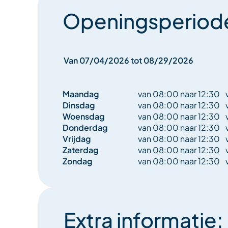
Openingsperiod
Engelse producten, Italiaanse producten
Aziatische producten
Van 07/04/2026 tot 08/29/2026
Parafarmacie
Maandag
van 08:00 naar 12:30
Brandhout
Dinsdag
van 08:00 naar 12:30
Woensdag
van 08:00 naar 12:30
Verkoop van sneeuwkettingen
Donderdag
van 08:00 naar 12:30
Vrijdag
van 08:00 naar 12:30
Perspunt
Zaterdag
van 08:00 naar 12:30
Zondag
van 08:00 naar 12:30
Postzegels
Fotokopieën
Extra informatie:
Telefoon vullingen