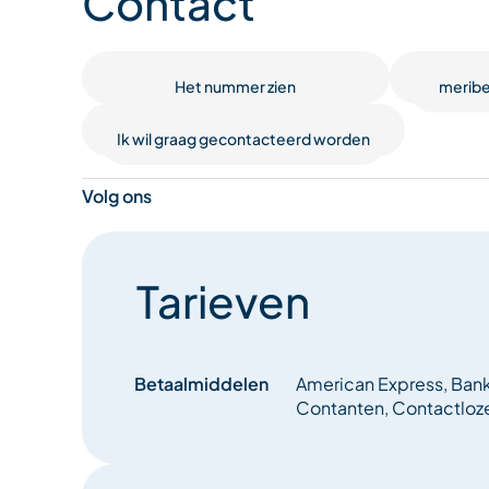
Contact
Thuisbezorging (zie voorwaarden in de winkel)
Raclette, fondue en grillsteen om mee te nemen
Het nummer zien
meribe
Bruikleen van toestellen: raclette, fondue, grill
Ik wil graag gecontacteerd worden
Charcuterie en kaas per stuk
Volg ons
Slagerij
Rotisserie
Tarieven
Wijnkelder
Regionale producten
Betaalmiddelen
American Express, Bank
Contanten, Contactloze
Proeverij en verkoop van regionale producten
Huisgemaakt brood en gebak