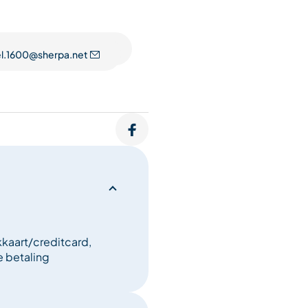
l.1600@sherpa.net
steen, pannenkoeken
kaart/creditcard,
 betaling