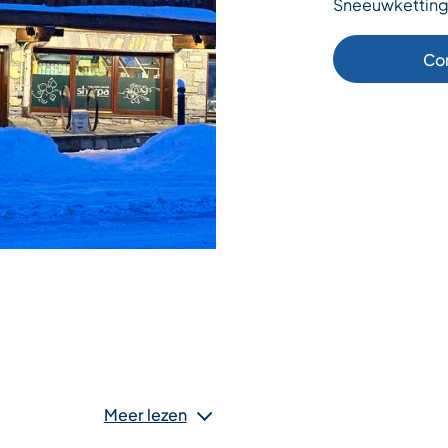
Sneeuwketting
Co
Meer lezen