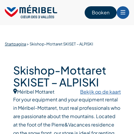
Skip
to
Booken
content
n
Startpagina
>
Skishop-Mottaret SKISET – ALPISKI
Skishop-Mottaret
SKISET – ALPISKI
Méribel Mottaret
Bekijk op de kaart
For your equipment and your equipment rental
in Méribel-Mottaret, trust real professionals who
are passionate about the mountains. Located
at the foot of the Pierre&Vacances residence
on the snow front, our store is ideal for renting