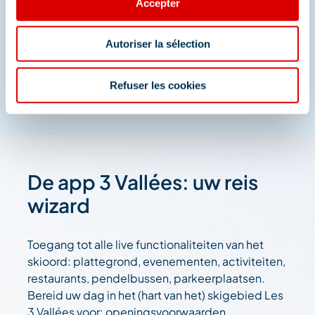
Méribel
Accepter
En we zijn ook te vinden op de sociale media
Autoriser la sélection
Refuser les cookies
De app 3 Vallées: uw reis
wizard
Toegang tot alle live functionaliteiten van het
skioord: plattegrond, evenementen, activiteiten,
restaurants, pendelbussen, parkeerplaatsen.
Bereid uw dag in het (hart van het) skigebied Les
3 Vallées voor: openingsvoorwaarden,