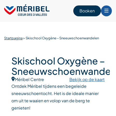
Skip
to
Booken
content
n
Startpagina
>
Skischool Oxygène – Sneeuwschoenwandelen
Skischool Oxygène –
Sneeuwschoenwandel
Méribel Centre
Bekijk op de kaart
Ontdek Méribel tijdens een begeleide
sneeuwschoentocht. Het is de ideale manier
om uit te waaien en volop van de berg te
genieten!