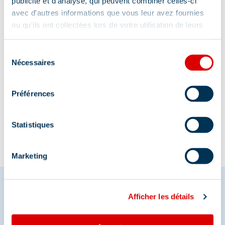
publicité et d'analyse, qui peuvent combiner celles-ci
351 route des Glaciers - Galerie des Cimes,
avec d'autres informations que vous leur avez fournies
73550 Les Allues
ou qu'ils ont collectées lors de votre utilisation de leurs
services.
Sélection
Nécessaires
du
consentement
Informatie bijgewerkt op
Préférences
03/29/2026
.
Statistiques
Marketing
Afficher les détails
Deel je momenten in