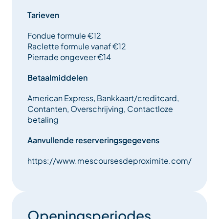
Onze exclusieve services voor een zorgeloos verblijf:
Gratis bruikleen van apparatuur: Raclette-, fondue-
Tarieven
en steengrillstellen (geen kosten).
Fondue formule €12
Raclette formule vanaf €12
Thuisbezorging: Wij bezorgen uw boodschappen tot
Pierrade ongeveer €14
aan uw deur.
Betaalmiddelen
Bij Spar Méribel Village staan persoonlijk contact en
service centraal voor een geslaagde vakantie.
American Express, Bankkaart/creditcard,
Maak het uzelf gemakkelijk en geniet van elk
Contanten, Overschrijving, Contactloze
moment.
betaling
Aanvullende reserveringsgegevens
https://www.mescoursesdeproximite.com/
Openingsperiodes