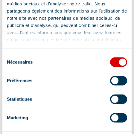
Streekproducten
Traiteur
médias sociaux et d'analyser notre trafic. Nous
partageons également des informations sur l'utilisation de
Groentewinkel
Drogist
notre site avec nos partenaires de médias sociaux, de
publicité et d'analyse, qui peuvent combiner celles-ci
Bepaalde wĳnen en gedistilleerde dranken
avec d'autres informations que vous leur avez fournies
Biologische winkel
Drive dienst
ou qu'ils ont collectées lors de votre utilisation de leurs
services.
Click & Collect
Sélection
Nécessaires
du
Meer tonen
consentement
Préférences
Lokalisatie
Statistiques
Marketing