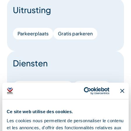
Uitrusting
Parkeerplaats
Gratis parkeren
Diensten
Huisdieren toegestaan
Brooddepot
Levering aan huis
Deposito van kranten
Online winkel
Souvenirs
Slager
Ce site web utilise des cookies.
Les cookies nous permettent de personnaliser le contenu
Varkensslager
Kaaswinkel
et les annonces, d'offrir des fonctionnalités relatives aux