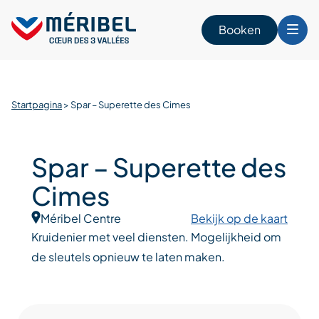
Skip
to
Booken
content
n
Startpagina
>
Spar – Superette des Cimes
Spar – Superette des
Cimes
Méribel Centre
Bekijk op de kaart
Kruidenier met veel diensten. Mogelijkheid om
de sleutels opnieuw te laten maken.