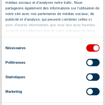
médias sociaux et d'analyser notre trafic. Nous
partageons également des informations sur l'utilisation de
notre site avec nos partenaires de médias sociaux, de
publicité et d'analyse, qui peuvent combiner celles-ci
avec d'autres informations que vous leur avez fournies
Adres
ou qu'ils ont collectées lors de votre utilisation de leurs
services.
327 rue des Glaciers - Galerie des Cimes,
Sélection
73550 Méribel
Nécessaires
du
consentement
Préférences
Statistiques
Informatie bijgewerkt op
06/05/2026
.
Marketing