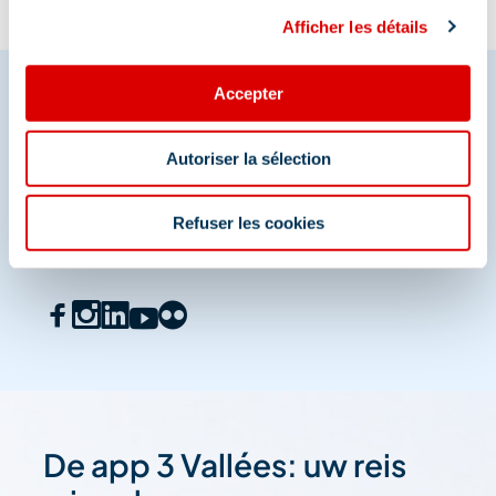
Afficher les détails
Accepter
Deel je momenten in
Autoriser la sélection
Méribel
Refuser les cookies
En we zijn ook te vinden op de sociale media
De app 3 Vallées: uw reis