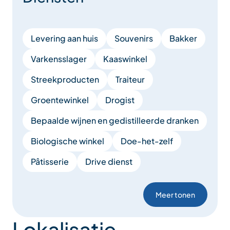
Levering aan huis
Souvenirs
Bakker
Varkensslager
Kaaswinkel
Streekproducten
Traiteur
Groentewinkel
Drogist
Bepaalde wĳnen en gedistilleerde dranken
Biologische winkel
Doe-het-zelf
Pâtisserie
Drive dienst
Meer tonen
Lokalisatie