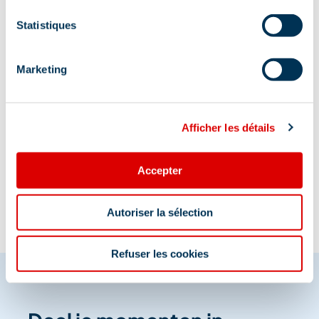
Statistiques
Saulire top tussen Méribel en Courchevel
Marketing
Afficher les détails
Informatie bijgewerkt op
02/19/2026
.
Accepter
Autoriser la sélection
Refuser les cookies