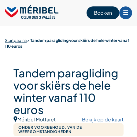
Skip
to
Booken
content
Startpagina
>
Tandem paragliding voor skiërs de hele winter vanaf
n
110 euros
Tandem paragliding
voor skiërs de hele
winter vanaf 110
euros
Méribel Mottaret
Bekijk op de kaart
ONDER VOORBEHOUD, VAN DE
WEERSOMSTANDIGHEDEN