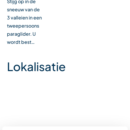
Stijg op in de
sneeuw van de
3 valleien in een
tweepersoons
paraglider. U
wordt best…
Lokalisatie