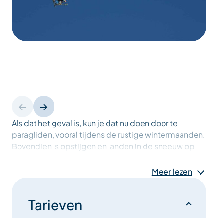
Als dat het geval is, kun je dat nu doen door te
paragliden, vooral tijdens de rustige wintermaanden.
Bovendien is opstijgen en landen in de sneeuw op
een ski of snowboard een leuke en gemakkelijk
toegankelijke optie!
Meer lezen
Er zijn twee hoofdroutes vanaf de top van Saulire: de
Tarieven
ene neemt je mee omhoog naar Mottaret, met een