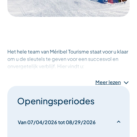
Het hele team van Méribel Tourisme staat voor u klaar
om u de sleutels te geven voor een succesvol en
onvergetelijk verblijf. Hier vindt u:
- Alle informatie over de activiteiten van het resort.
- "Favorieten van deze week": een gedetailleerd
Meer lezen
weekprogramma met alle activiteiten van het resort.
- Bekijk de weersverwachting.
Openingsperiodes
- Het animatieprogramma.
- Een gids met routes, wandelingen en
mountainbikeroutes.
Van 07/04/2026 tot 08/29/2026
- Een plattegrond van het resort.
- Een kaart met de ski- en langlaufloipes.