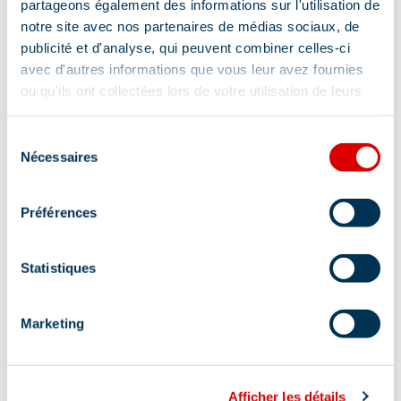
partageons également des informations sur l'utilisation de
Defibrillator
notre site avec nos partenaires de médias sociaux, de
publicité et d'analyse, qui peuvent combiner celles-ci
avec d'autres informations que vous leur avez fournies
ou qu'ils ont collectées lors de votre utilisation de leurs
Diensten
services.
Sélection
Nécessaires
du
consentement
Verhuur zaal
Wifi Internet
Préférences
Heeft een reserveringscentrale
Heeft een informatiecentrale
Statistiques
Gratis wifi
Marketing
Lokalisatie
Afficher les détails