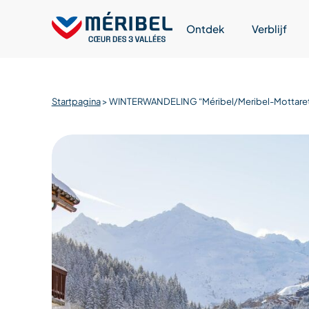
Skip
to
Ontdek
Verblijf
content
Startpagina
>
WINTERWANDELING “Méribel/Meribel-Mottare