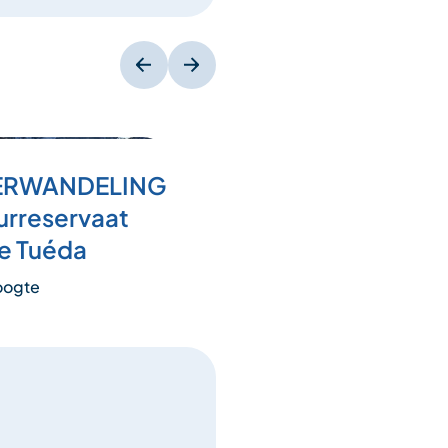
ERWANDELING
urreservaat
de Tuéda
oogte