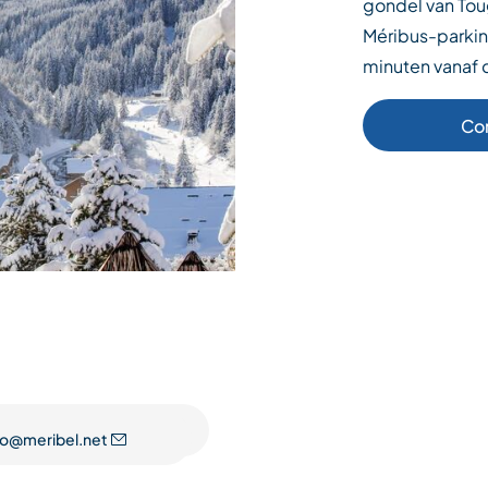
gondel van Toug
Méribus-parkin
minuten vanaf 
Co
fo@meribel.net