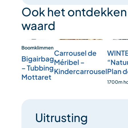
Ook het ontdekken
waard
Boomklimmen
Carrousel de
WINT
Bigairbag
Méribel –
“Natu
– Tubbing
Kindercarrousel
Plan 
Mottaret
1700m h
Uitrusting