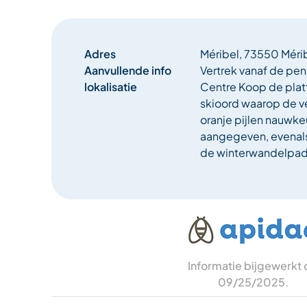
Adres
Méribel, 73550 Méri
Aanvullende info
Vertrek vanaf de pe
lokalisatie
Centre Koop de plat
skioord waarop de v
oranje pijlen nauwkeu
aangegeven, evenals
de winterwandelpad
Informatie bijgewerkt
09/25/2025
.