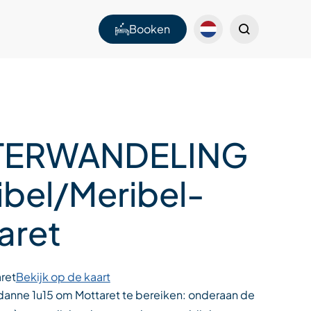
Booken
TERWANDELING
ibel/Meribel-
aret
ret
Bekijk op de kaart
danne 1u15 om Mottaret te bereiken: onderaan de