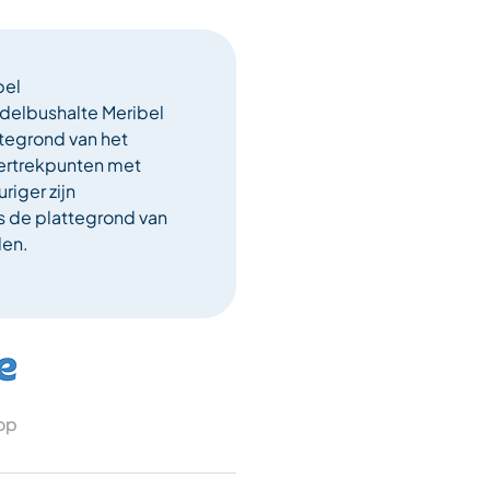
bel
ndelbushalte Meribel
tegrond van het
ertrekpunten met
riger zijn
 de plattegrond van
en.
 op