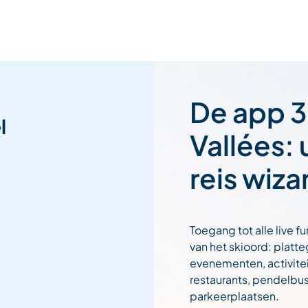
De app 3
l
Vallées:
reis wiza
Toegang tot alle live fu
van het skioord: platt
evenementen, activitei
restaurants, pendelbu
parkeerplaatsen.