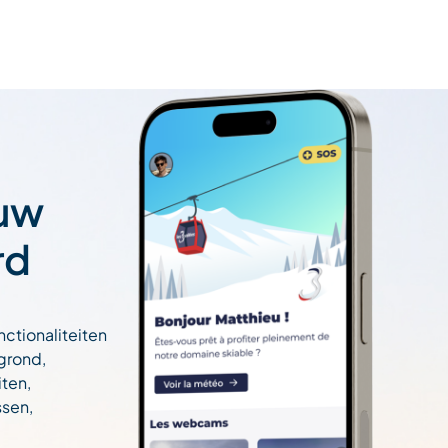
 uw
rd
nctionaliteiten
egrond,
ten,
ssen,