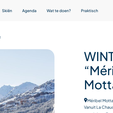
Skiën
Agenda
Wat te doen?
Praktisch
t
WIN
“Mér
Mott
Méribel Motta
Vanuit La Chau