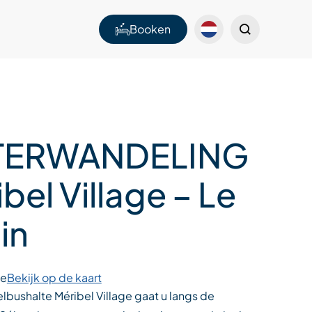
Booken
TERWANDELING
bel Village – Le
in
ge
Bekijk op de kaart
lbushalte Méribel Village gaat u langs de