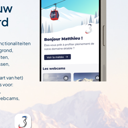
 uw
rd
nctionaliteiten
egrond,
ten,
ssen,
art van het)
s voor:
,
 webcams,