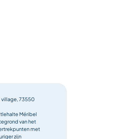
l village, 73550
tlehalte Méribel
tegrond van het
ertrekpunten met
riger zijn