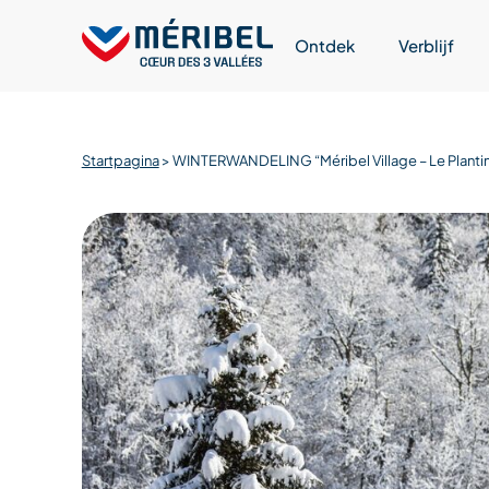
Skip
to
Ontdek
Verblijf
content
Startpagina
>
WINTERWANDELING “Méribel Village – Le Planti