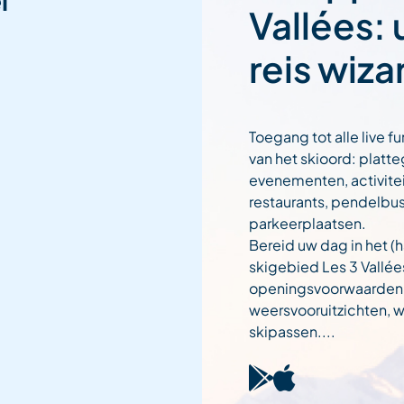
l
Vallées:
reis wiza
Toegang tot alle live fu
van het skioord: platt
evenementen, activitei
restaurants, pendelbu
parkeerplaatsen.
Bereid uw dag in het (h
skigebied Les 3 Vallée
openingsvoorwaarden
weersvooruitzichten,
skipassen....