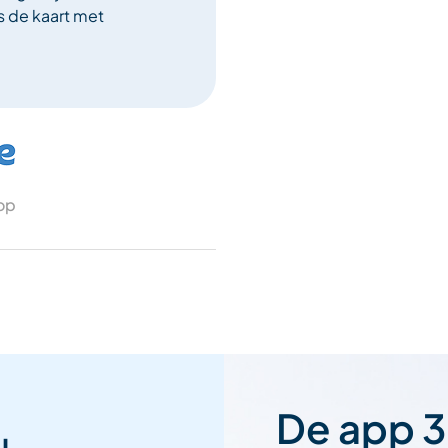
 de kaart met
.
 op
De app 3