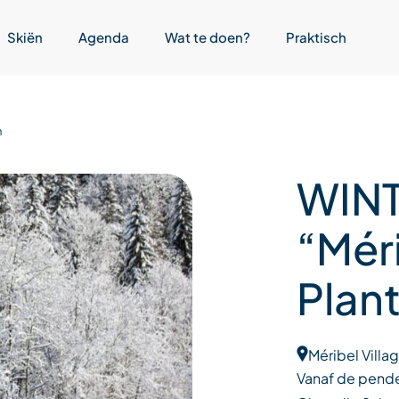
Skiën
Agenda
Wat te doen?
Praktisch
n
WIN
“Méri
Plant
Méribel Villa
Vanaf de pende