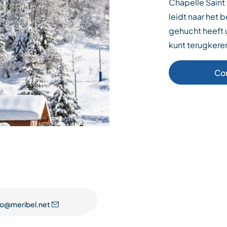
Chapelle Saint 
leidt naar het b
gehucht heeft u
kunt terugkeren
Co
fo@meribel.net