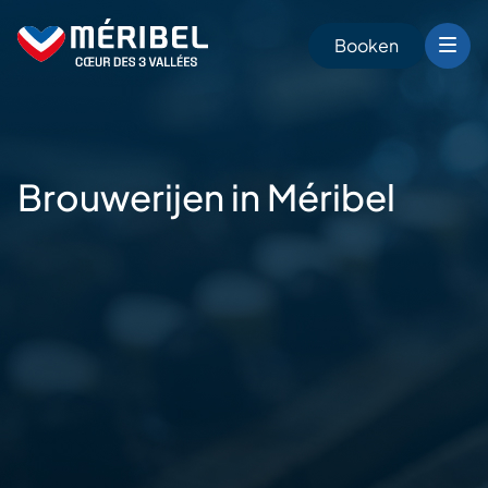
Skip
to
Booken
content
n
Brouwerijen
in Méribel