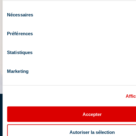
Sélection
Nécessaires
du
consentement
Préférences
Statistiques
Marketing
Affic
Schrijf u in op de newsletter
Accepter
Ontvang het laatste nieuws per e-mail
Autoriser la sélection