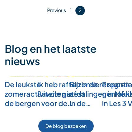
Posts
Previous
1
2
pagination
Blog en het laatste
nieuws
De leukste
Ik heb raften in de
Bijzondere sporti
Program
zomeractiviteiten in
Savoie getest
afdalingen in Méri
gemakkel
de bergen voor de…
in de…
in Les 3 
De blog bezoeken