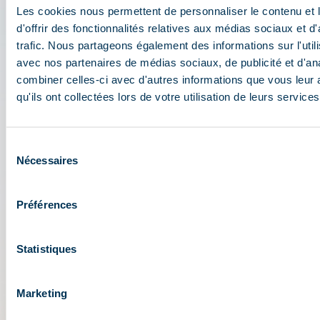
De app 3 Vallées: uw reis
Les cookies nous permettent de personnaliser le contenu et
wizard
d'offrir des fonctionnalités relatives aux médias sociaux et d
trafic. Nous partageons également des informations sur l'utili
avec nos partenaires de médias sociaux, de publicité et d'an
Toegang tot alle live functionaliteiten van het
combiner celles-ci avec d'autres informations que vous leur 
skioord: plattegrond, evenementen, activiteiten,
qu'ils ont collectées lors de votre utilisation de leurs services
restaurants, pendelbussen, parkeerplaatsen.
Bereid uw dag in het (hart van het) skigebied Les
3 Vallées voor: openingsvoorwaarden,
Sélection
weersvooruitzichten, webcams, skipassen....
Nécessaires
du
consentement
Préférences
Statistiques
Marketing