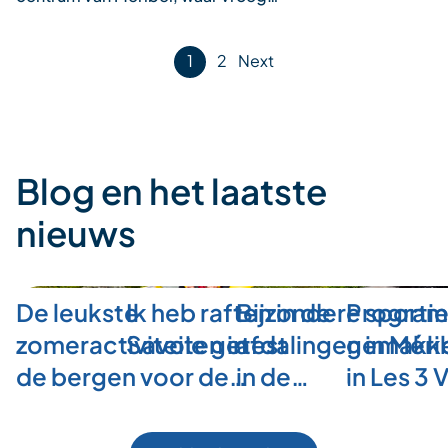
Posts
1
2
Next
pagination
Blog en het laatste
nieuws
De leukste
Ik heb raften in de
Bijzondere sporti
Program
zomeractiviteiten in
Savoie getest
afdalingen in Méri
gemakkel
de bergen voor de…
in de…
in Les 3 