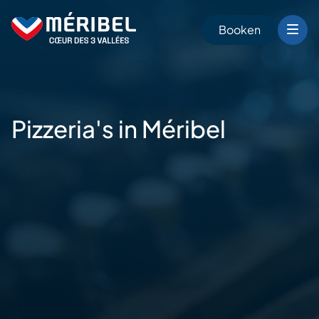
Skip
to
Booken
content
n
Pizzeria's
in Méribel