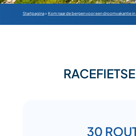
Startpagina
>
Kom naar de bergen voor een droomvakantie in
RACEFIETSE
30 ROU