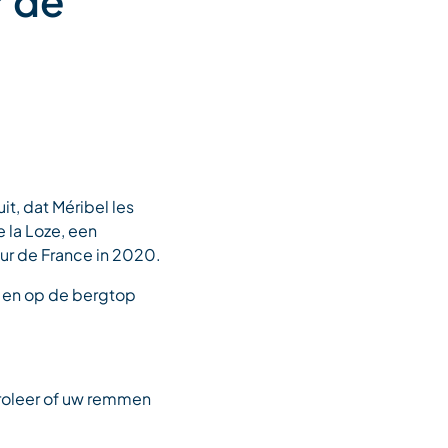
r de
uit, dat Méribel les
 la Loze, een
ur de France in 2020.
k, en op de bergtop
roleer of uw remmen