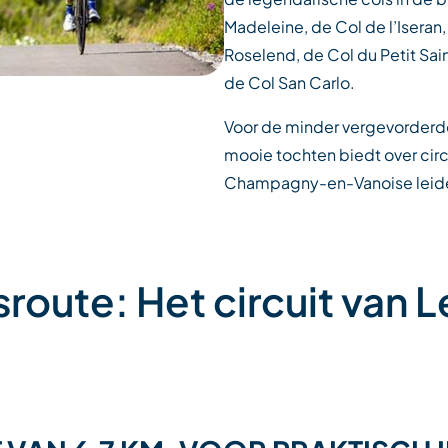
Madeleine, de Col de l’Isera
Roselend, de Col du Petit Saint
de Col San Carlo.
Voor de minder vergevorderden 
mooie tochten biedt over circ
Champagny-en-Vanoise leid
route: Het circuit van L