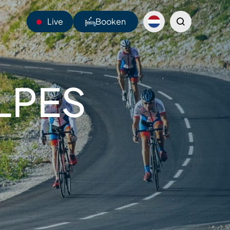
Live
Booken
23°C
ALPES
Webcams
Shuttles
Sentiers