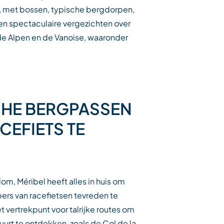
, met bossen, typische bergdorpen,
n spectaculaire vergezichten over
e Alpen en de Vanoise, waaronder
HE BERGPASSEN
CEFIETS TE
m, Méribel heeft alles in huis om
bers van racefietsen tevreden te
et vertrekpunt voor talrijke routes om
uurt te ontdekken, zoals de Col de la