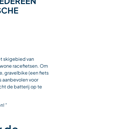
IEDEREEN
SCHE
het skigebied van
 gewone racefietsen. Om
, gravelbike (een fiets
fs aanbevolen voor
ht de batterij op te
n! ”