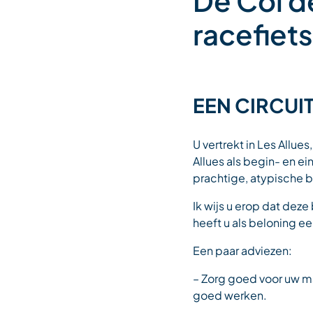
De Col de
racefiets
EEN CIRCUI
U vertrekt in Les Allues
Allues als begin- en e
prachtige, atypische 
Ik wijs u erop dat dez
heeft u als beloning 
Een paar adviezen:
– Zorg goed voor uw m
goed werken.