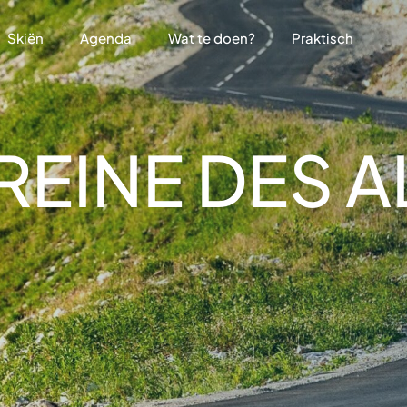
Skiën
Agenda
Wat te doen?
Praktisch
 REINE DES 