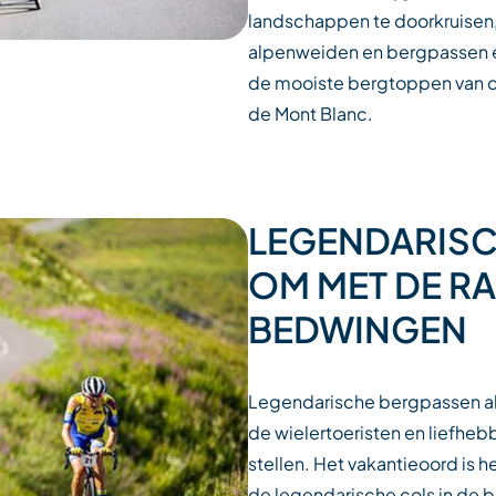
landschappen te doorkruisen
alpenweiden en bergpassen e
de mooiste bergtoppen van d
de Mont Blanc.
LEGENDARISC
OM MET DE RA
BEDWINGEN
Legendarische bergpassen alo
de wielertoeristen en liefheb
stellen. Het vakantieoord is h
de legendarische cols in de b