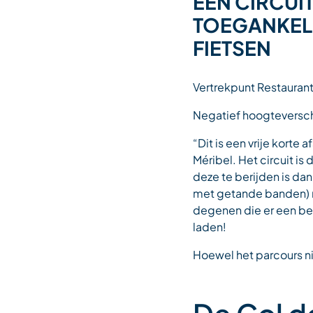
EEN CIRCUI
TOEGANKELI
FIETSEN
Vertrekpunt Restaurant
Negatief hoogteversch
“Dit is een vrije korte
Méribel. Het circuit i
deze te berijden is dan
met getande banden) no
degenen die er een bezi
laden!
Hoewel het parcours nie