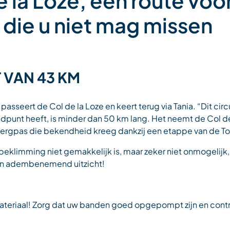
 la Loze, een route voo
 die u niet mag missen
T VAN 43 KM
, passeert de Col de la Loze en keert terug via Tania. “Dit circ
indpunt heeft, is minder dan 50 km lang. Het neemt de Col de
bergpas die bekendheid kreeg dankzij een etappe van de To
e beklimming niet gemakkelijk is, maar zeker niet onmogelij
een adembenemend uitzicht!
ateriaal! Zorg dat uw banden goed opgepompt zijn en cont