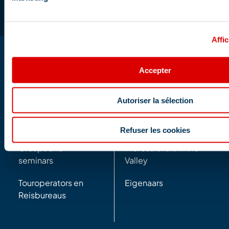
Affic
Accepter
Autoriser la sélection
Professionals
Partners
Refuser les cookies
Groups and
Professionals in the
seminars
Valley
Touroperators en
Eigenaars
Reisbureaus