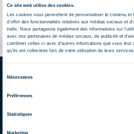
Ce site web utilise des cookies.
Les cookies nous permettent de personnaliser le contenu et
d'offrir des fonctionnalités relatives aux médias sociaux et d
trafic. Nous partageons également des informations sur l'utili
avec nos partenaires de médias sociaux, de publicité et d'an
combiner celles-ci avec d'autres informations que vous leur 
qu'ils ont collectées lors de votre utilisation de leurs services
Sélection
Schrijf u in op de newsletter
Nécessaires
du
consentement
Ontvang het laatste nieuws per e-mail
Préférences
Votre
email
Statistiques
Deze website wordt beschermd door reCAPTCHA
en het
privacybeleid
en de
gebruiksvoorwaarden van Google
zijn van
Marketing
toepassing.