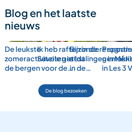
Blog en het laatste
nieuws
De leukste
Ik heb raften in de
Bijzondere sporti
Program
zomeractiviteiten in
Savoie getest
afdalingen in Méri
gemakkel
de bergen voor de…
in de…
in Les 3 
De blog bezoeken