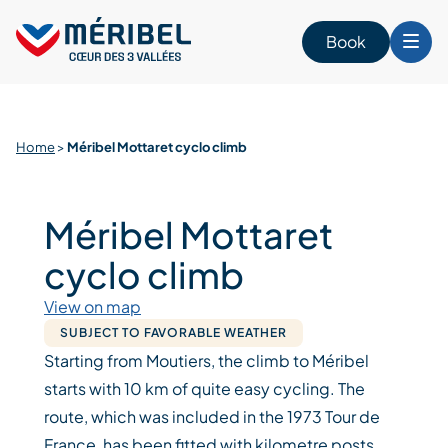
Skip
to
Book
content
Home
>
Méribel Mottaret cyclo climb
Méribel Mottaret
cyclo climb
View on map
SUBJECT TO FAVORABLE WEATHER
Starting from Moutiers, the climb to Méribel
starts with 10 km of quite easy cycling. The
route, which was included in the 1973 Tour de
France, has been fitted with kilometre posts.