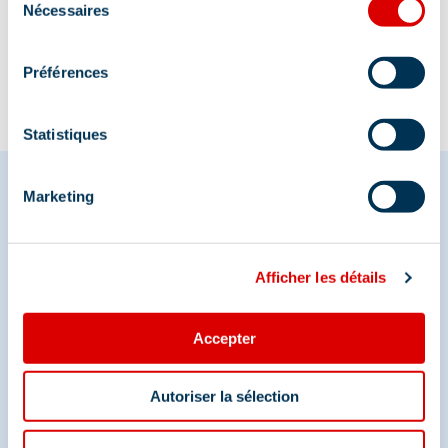
Information updated on
Nécessaires
du
07/07/2026
.
consentement
Préférences
Statistiques
Marketing
Share your moments in
Méribel
Afficher les détails
And join us on social media
Accepter
Autoriser la sélection