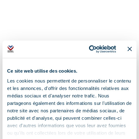
Adres
Ce site web utilise des cookies.
80 Square de la Liberté, 73600 Moûtiers
Les cookies nous permettent de personnaliser le contenu
Aanvullende info lokalisatie
et les annonces, d'offrir des fonctionnalités relatives aux
médias sociaux et d'analyser notre trafic. Nous
A430 puis N90 sortie40
partageons également des informations sur l'utilisation de
notre site avec nos partenaires de médias sociaux, de
publicité et d'analyse, qui peuvent combiner celles-ci
avec d'autres informations que vous leur avez fournies
ou qu'ils ont collectées lors de votre utilisation de leurs