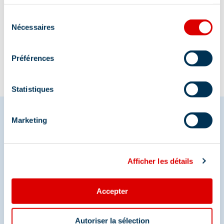
services.
Sélection
Informatie bijgewerkt op
Nécessaires
du
07/07/2026
.
consentement
Préférences
Statistiques
Marketing
Deel je momenten in
Méribel
Afficher les détails
En we zijn ook te vinden op de sociale media
Accepter
Autoriser la sélection