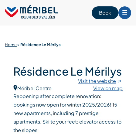
Skip
to
Book
content
Home
>
Résidence Le Mérilys
Résidence Le Mérilys
Visit the website
Méribel Centre
View on map
Reopening after complete renovation:
bookings now open for winter 2025/2026! 15
new apartments, including 7 prestige
apartments. Ski to your feet: elevator access to
the slopes