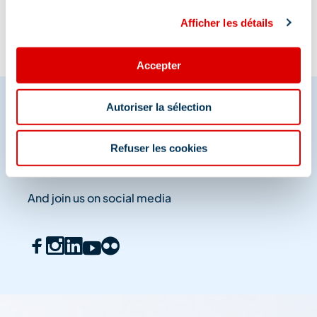
Afficher les détails
Accepter
Autoriser la sélection
Share your moments in
Refuser les cookies
Méribel
And join us on social media