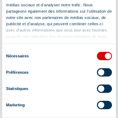
médias sociaux et d'analyser notre trafic. Nous
partageons également des informations sur l'utilisation de
notre site avec nos partenaires de médias sociaux, de
publicité et d'analyse, qui peuvent combiner celles-ci
avec d'autres informations que vous leur avez fournies
Address
ou qu'ils ont collectées lors de votre utilisation de leurs
services.
640 impasse des Darbollées, 73550 Les Allues
Sélection
At the foot of the slopes:
Nécessaires
du
consentement
Yes
Préférences
Statistiques
Marketing
Information updated on
04/02/2026
.