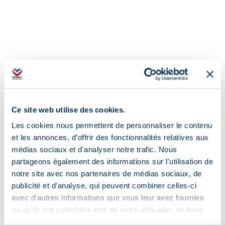
Ce site web utilise des cookies.
Les cookies nous permettent de personnaliser le contenu
Adresse :
et les annonces, d'offrir des fonctionnalités relatives aux
médias sociaux et d'analyser notre trafic. Nous
640 impasse des Darbollées, 73550 Les Allues
partageons également des informations sur l'utilisation de
notre site avec nos partenaires de médias sociaux, de
Au pied des pistes :
publicité et d'analyse, qui peuvent combiner celles-ci
avec d'autres informations que vous leur avez fournies
Oui
ou qu'ils ont collectées lors de votre utilisation de leurs
services.