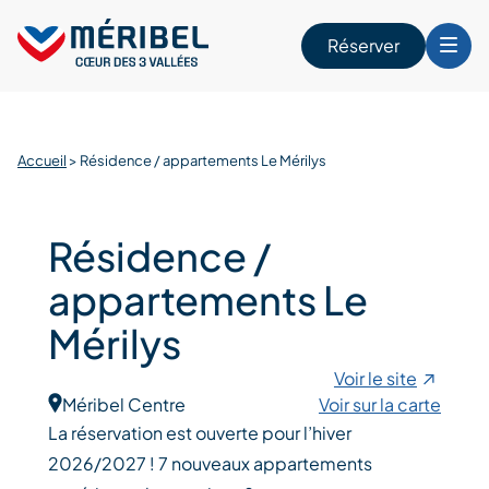
Skip
to
Réserver
content
r
Accueil
>
Résidence / appartements Le Mérilys
Résidence /
appartements Le
Mérilys
Voir le site
Méribel Centre
Voir sur la carte
La réservation est ouverte pour l’hiver
2026/2027 ! 7 nouveaux appartements