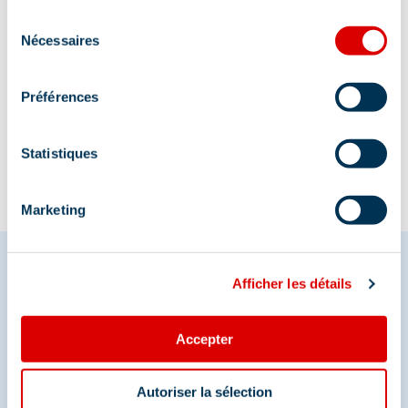
Sélection
Nécessaires
du
consentement
Information mise à jour le
Préférences
02/04/2026
Statistiques
Marketing
Afficher les détails
Partagez vos moments à
Accepter
Méribel
Et retrouvez-nous sur les réseaux sociaux
Autoriser la sélection