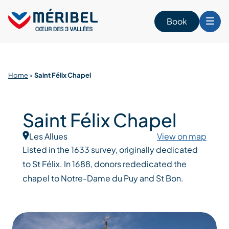
Skip
to
Book
content
Home
>
Saint Félix Chapel
Saint Félix Chapel
Les Allues
View on map
Listed in the 1633 survey, originally dedicated
to St Félix. In 1688, donors rededicated the
chapel to Notre-Dame du Puy and St Bon.