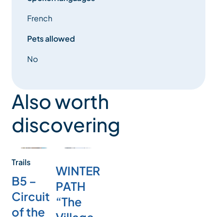
French
Pets allowed
No
Also worth
discovering
Trails
WINTER
B5 –
PATH
Circuit
“The
of the
Village