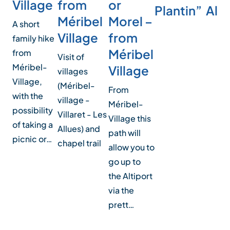
Village
or
from
Plantin”
Allu
Morel –
Méribel
A short
from
Village
family hike
Méribel
from
Visit of
Méribel-
Village
villages
Village,
(Méribel-
From
with the
village -
Méribel-
possibility
Villaret - Les
Village this
of taking a
Allues) and
path will
picnic or…
chapel trail
allow you to
go up to
the Altiport
via the
prett…