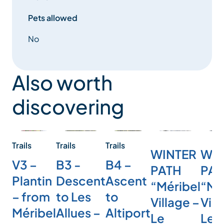
Pets allowed
No
Also worth
discovering
Trails
Trails
Trails
WINTER
WIN
V3 –
B4 –
B3 -
PATH
PAT
Plantin
Ascent
Descent
“Méribel
“Mé
– from
to
to Les
Village –
Vill
Méribel
Altiport
Allues –
Le
Les