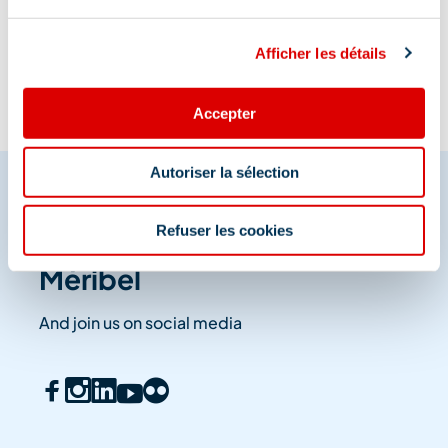
Information updated on
04/11/2025
.
Afficher les détails
Accepter
Autoriser la sélection
Refuser les cookies
Share your moments in
Méribel
And join us on social media