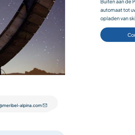
Buiten aan de P
automaat tot u
opladen van sk
Co
@meribel-alpina.com