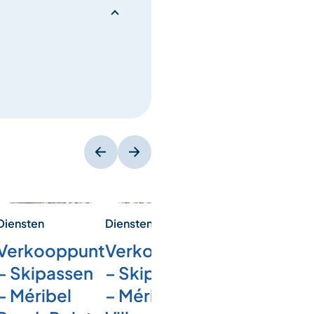
Diensten
Diensten
Diensten
Verkooppunt
Verkooppunt
Kaartjesau
– Skipassen
– Skipassen
– Méribel Al
– Méribel
– Méribel
Twee kaartjesaut