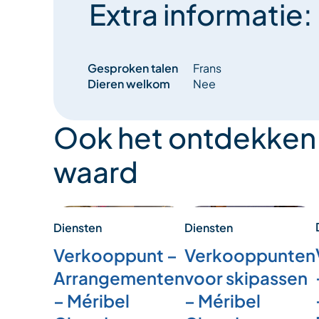
Extra informatie:
Gesproken talen
Frans
Dieren welkom
Nee
Ook het ontdekken
waard
Diensten
Diensten
Verkooppunt –
Verkooppunten
Arrangementen
voor skipassen
– Méribel
– Méribel