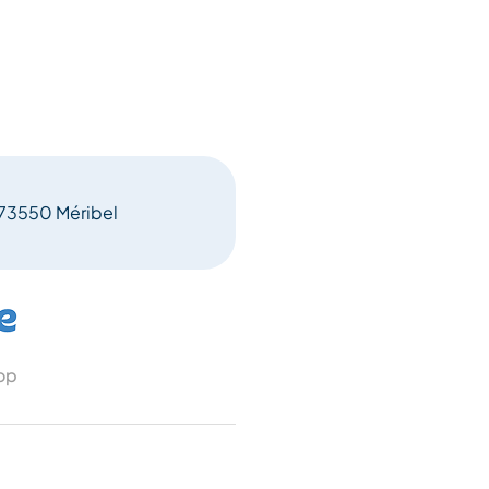
, 73550 Méribel
 op