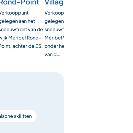
Rond-Point
Village
bevinden zich op 
sneeuwzone van M
Verkooppunt
Verkooppunt
Altiport, naast he…
gelegen aan het
gelegen aan het
sneeuwfront van de
sneeuwfront van
wijk Méribel Rond-
Méribel Village,
Point, achter de ES…
onder het vertrek
van d…
sche skiliften