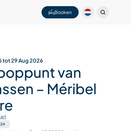
Booken
6 tot 29 Aug 2026
ooppunt van
assen – Méribel
re
art
 24