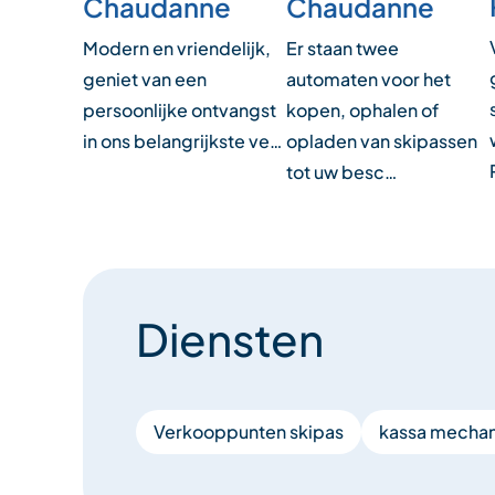
Chaudanne
Chaudanne
Modern en vriendelijk,
Er staan twee
geniet van een
automaten voor het
persoonlijke ontvangst
kopen, ophalen of
in ons belangrijkste ve…
opladen van skipassen
tot uw besc…
Diensten
Verkooppunten skipas
kassa mechani