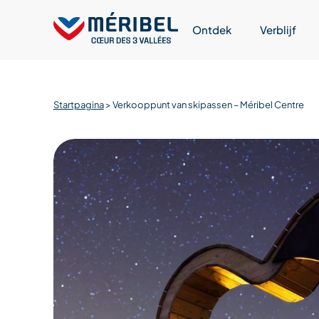
Skip
to
Ontdek
Verblijf
content
Startpagina
>
Verkooppunt van skipassen – Méribel Centre