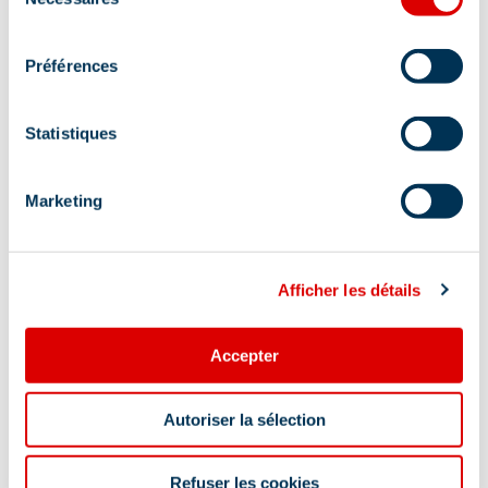
du
consentement
Préférences
Statistiques
Marketing
Adres
Maison des Générations, 73550 Les Allues
Afficher les détails
Accepter
Informatie bijgewerkt op
Autoriser la sélection
06/12/2026
.
Refuser les cookies