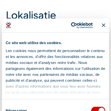
De volle maan werpt licht. Ze onthult. Ze nodigt uit
tot bewustwording. En in dit licht creëren we ruimte
Lokalisatie
om los te laten, te verzachten en anders te ademen.
10.00 – 13.00 uur
Maison des Générations – Méribel, Franse Alpen
Ce site web utilise des cookies.
Prijs: 50 €
Seizoensprijs: 40–50 € (vrije bijdrage binnen deze
Les cookies nous permettent de personnaliser le contenu
bandbreedte)
et les annonces, d'offrir des fonctionnalités relatives aux
médias sociaux et d'analyser notre trafic. Nous
Reserveren verplicht – beperkt aantal plaatsen
partageons également des informations sur l'utilisation de
WhatsApp: +33 6 37 44 38 36
notre site avec nos partenaires de médias sociaux, de
publicité et d'analyse, qui peuvent combiner celles-ci
Een diepgaand verkwikkende onderbreking midden
avec d'autres informations que vous leur avez fournies
in de zomer — een uitnodiging om te beseffen dat
ou qu'ils ont collectées lors de votre utilisation de leurs
rust een vorm van wijsheid is, zelfs te midden van alle
services.
drukte.
Sélection
Nécessaires