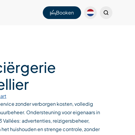
Booken
iërgerie
llier
art
rvice zonder verborgen kosten, volledig
huurbeheer. Ondersteuning voor eigenaars in
3 Vallées: advertenties, reizigersbeheer,
n het huishouden en strenge controle, zonder