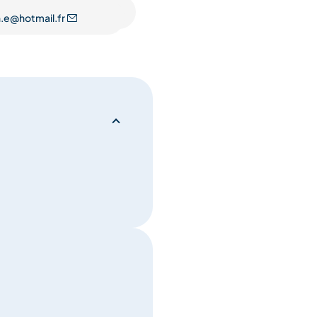
 advertenties, het beheren
h.e@hotmail.fr
, tijdens en na hun verblijf
ekpunt en gestructureerde
echttoe rechtaan commissie,
nerschap gebaseerd op
erlening, voor zowel