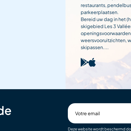
restaurants, pendelbu
parkeerplaatsen.
Bereid uw dag in het (h
skigebied Les 3 Vallée
openingsvoorwaarden
weersvooruitzichten,
skipassen....
 de
Votre
email
Deze website wordt beschermd d