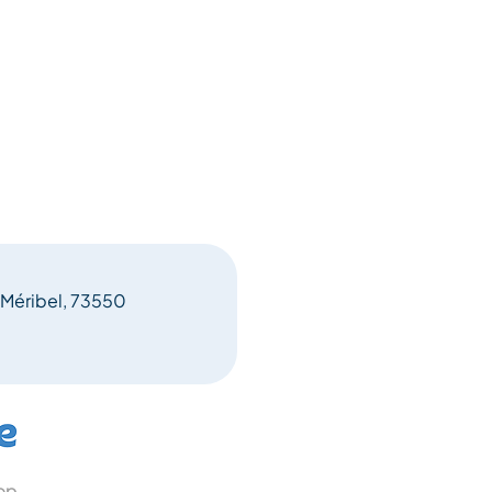
e Méribel, 73550
 op