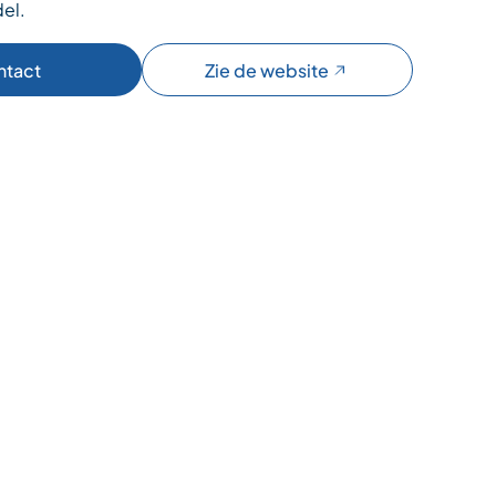
el.
ntact
Zie de website