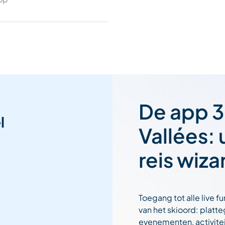
De app 3
l
Vallées:
reis wiza
Toegang tot alle live fu
van het skioord: platt
evenementen, activitei