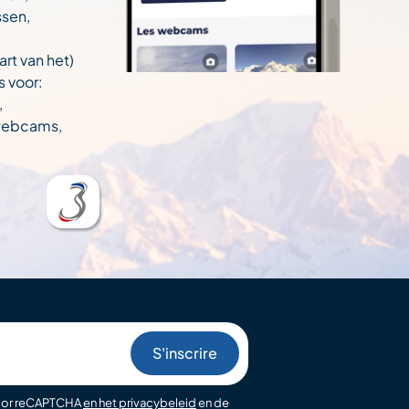
ssen,
art van het)
s voor:
,
 webcams,
oor reCAPTCHA
en het privacybeleid
en de