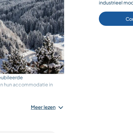
industrieel mod
Co
eubileerde
an hun accommodatie in
ionele beheer willen
Meer lezen
parante en gecontroleerde