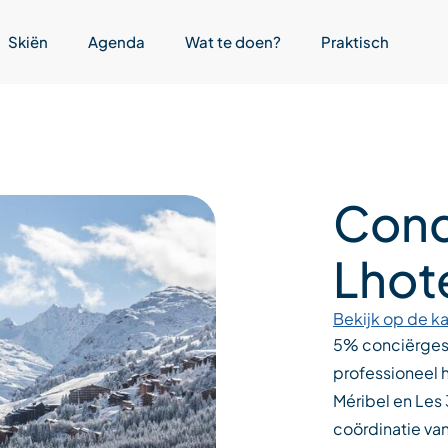
Skiën
Agenda
Wat te doen?
Praktisch
Conc
Lhote
Bekijk op de ka
5% conciërgese
professioneel 
Méribel en Les 
coördinatie va