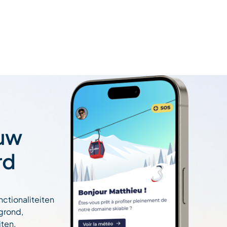
 uw
rd
nctionaliteiten
egrond,
ten,