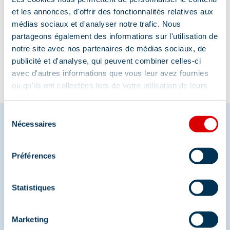
et les annonces, d'offrir des fonctionnalités relatives aux
médias sociaux et d'analyser notre trafic. Nous
Information mise à jour le
partageons également des informations sur l'utilisation de
02/03/2026
notre site avec nos partenaires de médias sociaux, de
publicité et d'analyse, qui peuvent combiner celles-ci
avec d'autres informations que vous leur avez fournies
ou qu'ils ont collectées lors de votre utilisation de leurs
services.
Sélection
Nécessaires
du
consentement
Partagez vos moments à
Préférences
Méribel
Statistiques
Et retrouvez-nous sur les réseaux sociaux
Marketing