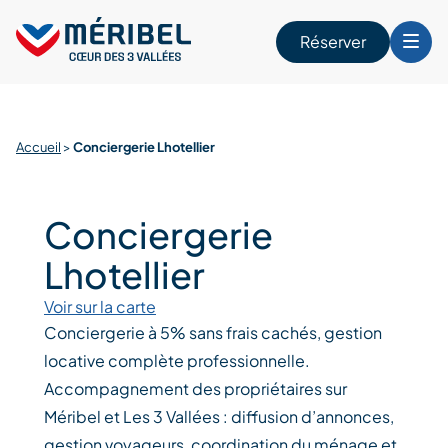
Skip
to
Réserver
content
r
Accueil
>
Conciergerie Lhotellier
Conciergerie
Lhotellier
Voir sur la carte
Conciergerie à 5% sans frais cachés, gestion
locative complète professionnelle.
Accompagnement des propriétaires sur
Méribel et Les 3 Vallées : diffusion d’annonces,
gestion voyageurs, coordination du ménage et