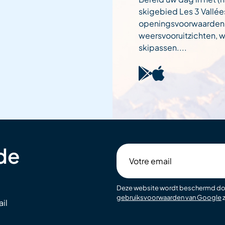
skigebied Les 3 Vallée
openingsvoorwaarden
weersvooruitzichten,
skipassen....
 de
Votre
email
Deze website wordt beschermd d
gebruiksvoorwaarden van Google
z
il