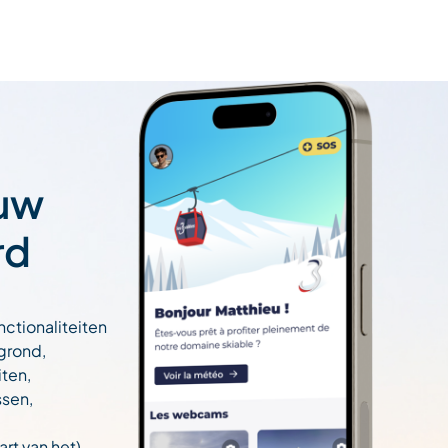
 uw
rd
nctionaliteiten
egrond,
ten,
ssen,
art van het)