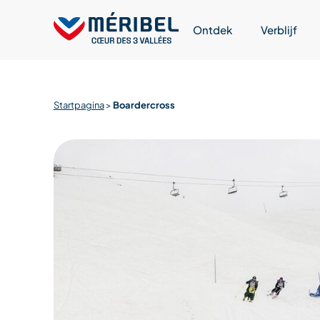
Skip
to
Ontdek
Verblijf
content
Startpagina
>
Boardercross