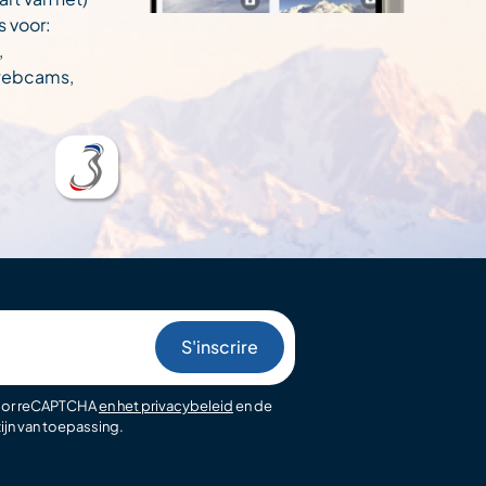
s voor:
,
 webcams,
oor reCAPTCHA
en het privacybeleid
en de
ijn van toepassing.