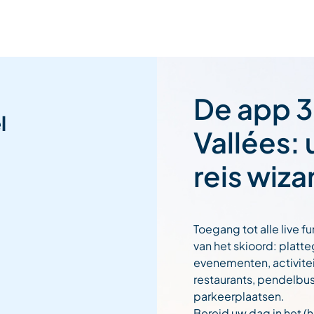
De app 3
l
Vallées:
reis wiza
Toegang tot alle live fu
van het skioord: platt
evenementen, activitei
restaurants, pendelbu
parkeerplaatsen.
Bereid uw dag in het (h