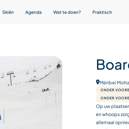
Skiën
Agenda
Wat te doen?
Praktisch
Boar
Méribel Motta
ONDER VOORB
ONDER VOORB
Op uw plaatsen.
en whoops zorg
allemaal opnie