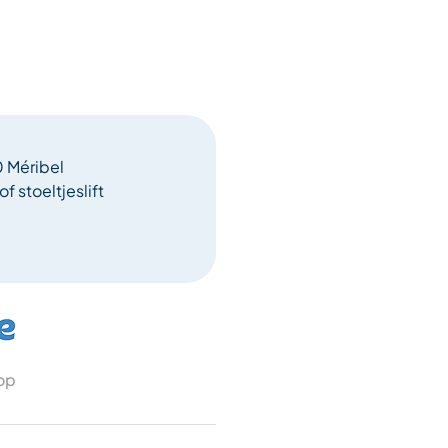
 Méribel
of stoeltjeslift
 op