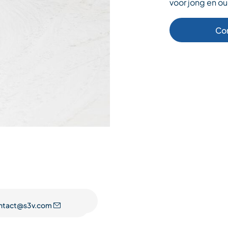
voor jong en o
Co
ntact@s3v.com