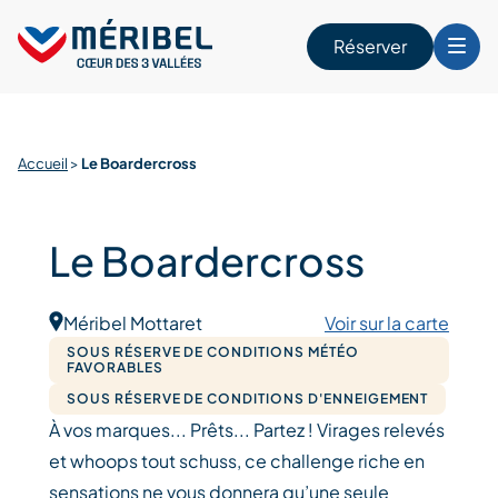
Skip
to
Réserver
content
r
Accueil
>
Le Boardercross
Le Boardercross
Méribel Mottaret
Voir sur la carte
SOUS RÉSERVE DE CONDITIONS MÉTÉO
FAVORABLES
SOUS RÉSERVE DE CONDITIONS D'ENNEIGEMENT
À vos marques... Prêts... Partez ! Virages relevés
et whoops tout schuss, ce challenge riche en
sensations ne vous donnera qu’une seule