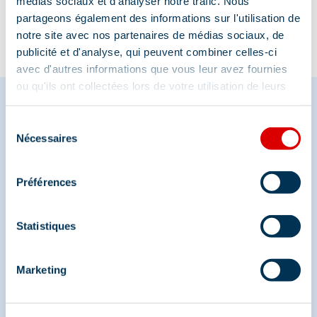
médias sociaux et d'analyser notre trafic. Nous
partageons également des informations sur l'utilisation de
notre site avec nos partenaires de médias sociaux, de
publicité et d'analyse, qui peuvent combiner celles-ci
avec d'autres informations que vous leur avez fournies
ou qu'ils ont collectées lors de votre utilisation de leurs
services.
Sélection
Partagez vos moments à
Nécessaires
du
consentement
Méribel
Préférences
Et retrouvez-nous sur les réseaux sociaux
Statistiques
Marketing