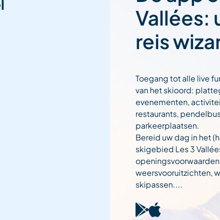
l
Vallées:
reis wiza
Toegang tot alle live fu
van het skioord: platt
evenementen, activitei
restaurants, pendelbu
parkeerplaatsen.
Bereid uw dag in het (h
skigebied Les 3 Vallée
openingsvoorwaarden
weersvooruitzichten,
skipassen....