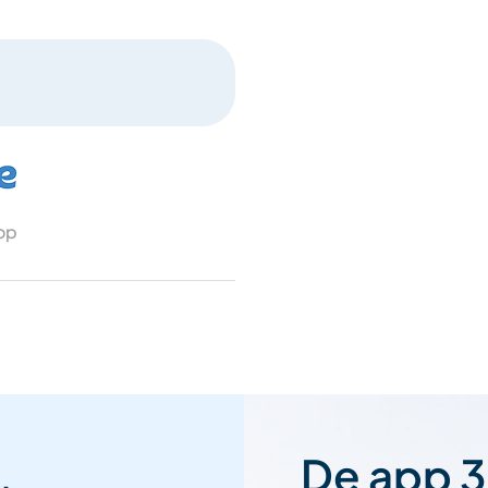
 op
De app 3