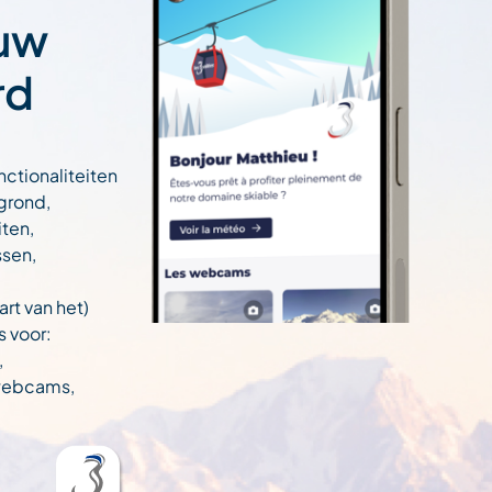
 uw
rd
nctionaliteiten
egrond,
ten,
ssen,
art van het)
s voor:
,
 webcams,