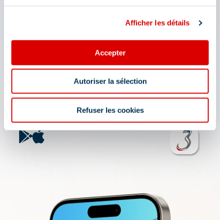
De app 3 Vallées: uw reis
wizard
Afficher les détails
Toegang tot alle live functionaliteiten van het
Accepter
skioord: plattegrond, evenementen, activiteiten,
restaurants, pendelbussen, parkeerplaatsen.
Autoriser la sélection
Bereid uw dag in het (hart van het) skigebied Les
3 Vallées voor: openingsvoorwaarden,
weersvooruitzichten, webcams, skipassen....
Refuser les cookies