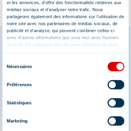
et les annonces, d'offrir des fonctionnalités relatives aux
médias sociaux et d'analyser notre trafic. Nous
partageons également des informations sur l'utilisation de
notre site avec nos partenaires de médias sociaux, de
publicité et d'analyse, qui peuvent combiner celles-ci
avec d'autres informations que vous leur avez fournies
ou qu'ils ont collectées lors de votre utilisation de leurs
Deel je momenten in
services.
Sélection
Méribel
Nécessaires
du
consentement
En we zijn ook te vinden op de sociale media
Préférences
Statistiques
Marketing