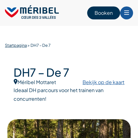
Skip
to
Booken
content
n
Startpagina
>
DH7 – De 7
DH7 – De 7
Méribel Mottaret
Bekijk op de kaart
Ideaal DH parcours voor het trainen van
concurrenten!