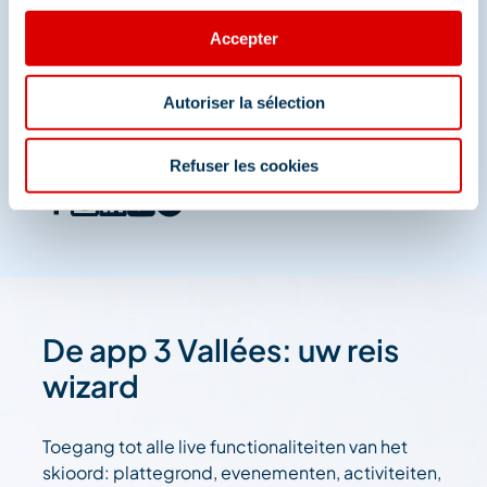
Deel je momenten in
Accepter
Méribel
Autoriser la sélection
En we zijn ook te vinden op de sociale media
Refuser les cookies
De app 3 Vallées: uw reis
wizard
Toegang tot alle live functionaliteiten van het
skioord: plattegrond, evenementen, activiteiten,