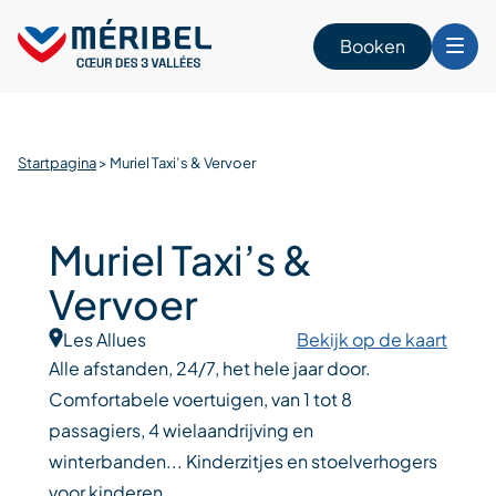
Skip
to
Booken
content
n
Startpagina
>
Muriel Taxi’s & Vervoer
Muriel Taxi’s &
Vervoer
Les Allues
Bekijk op de kaart
Alle afstanden, 24/7, het hele jaar door.
Comfortabele voertuigen, van 1 tot 8
passagiers, 4 wielaandrijving en
winterbanden... Kinderzitjes en stoelverhogers
voor kinderen.