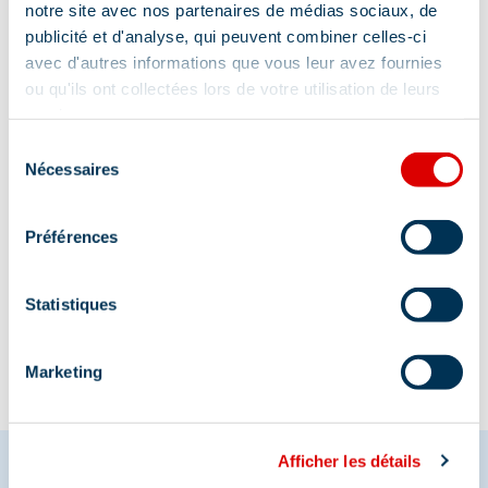
notre site avec nos partenaires de médias sociaux, de
publicité et d'analyse, qui peuvent combiner celles-ci
Aanvullende info lokalisatie
avec d'autres informations que vous leur avez fournies
73550
ou qu'ils ont collectées lors de votre utilisation de leurs
services.
Sélection
Nécessaires
du
consentement
Préférences
Informatie bijgewerkt op
09/01/2025
.
Statistiques
Marketing
Afficher les détails