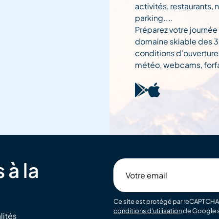
activités, restaurants, 
parking....
Préparez votre journée
domaine skiable des 3 
conditions d'ouverture
météo, webcams, forfai
 à la
Votre
email
Ce site est protégé par reCAPTCHA 
conditions d'utilisation
de Google s
lités