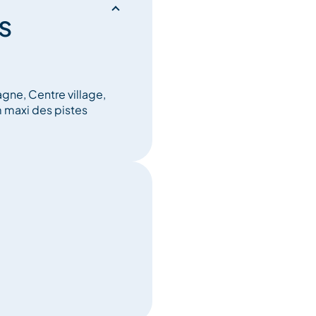
s
agne, Centre village,
m maxi des pistes