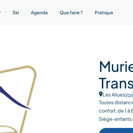
r
Ski
Agenda
Que faire ?
Pratique
Murie
Tran
Les Allues
Voir
Toutes distance
confort, de 1 à
Siège-enfants e