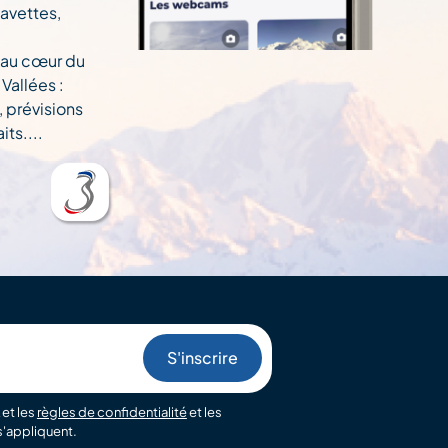
navettes,
 au cœur du
Vallées :
, prévisions
ts....
et les
règles de confidentialité
et les
'appliquent.