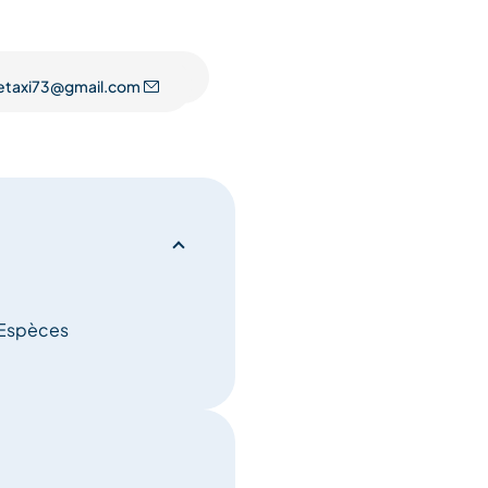
letaxi73@gmail.com
 Espèces