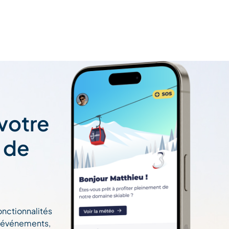
 votre
t de
onctionnalités
n, événements,