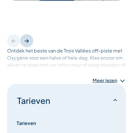
Ontdek het beste van de Trois Vallées off-piste met
Oxygène voor een halve of hele dag. Kies ervoor om
alleen te gaan met uw instructeur of voeg vrienden of
familie toe (max 6 deelnemers). De
veiligheidsuitrusting is inbegrepen: lawinepieper,
Meer lezen
schop en sonde, allemaal in een airbag. Ontdek de
ware aard van de bergen, u zult versteld staan.
Tarieven
Tarieven