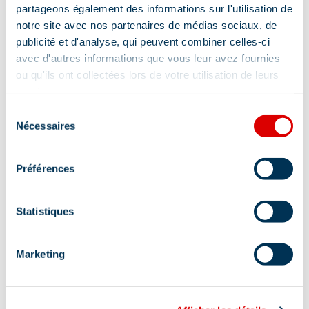
partageons également des informations sur l'utilisation de
notre site avec nos partenaires de médias sociaux, de
publicité et d'analyse, qui peuvent combiner celles-ci
Adres
avec d'autres informations que vous leur avez fournies
ou qu'ils ont collectées lors de votre utilisation de leurs
351 rue des Glaciers - Galerie des Cimes,
services.
73550 Méribel
Sélection
Nécessaires
du
consentement
Préférences
Informatie bijgewerkt op
Statistiques
12/19/2025
.
Marketing