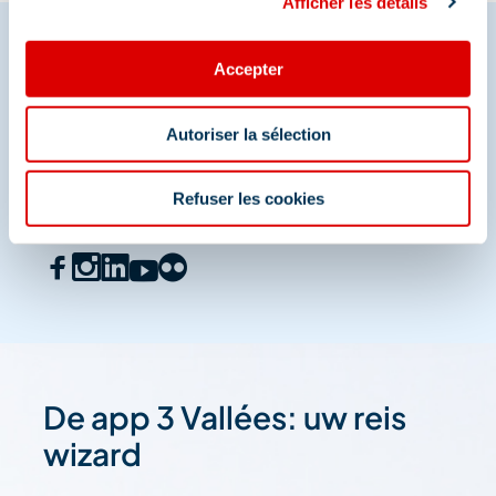
Afficher les détails
Accepter
Deel je momenten in
Méribel
Autoriser la sélection
En we zijn ook te vinden op de sociale media
Refuser les cookies
De app 3 Vallées: uw reis
wizard