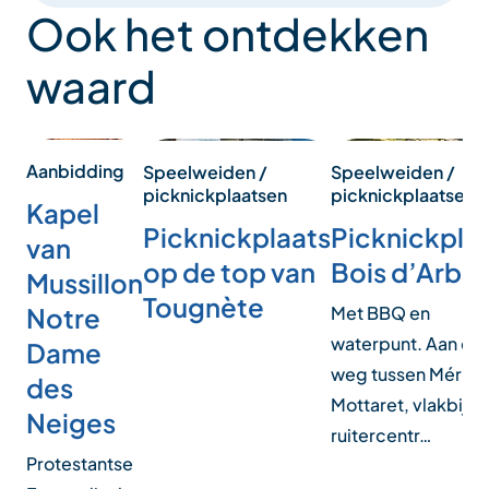
Ook het ontdekken
waard
Aanbidding
Speelweiden /
Speelweiden /
picknickplaatsen
picknickplaatsen
Kapel
Picknickplaats
Picknickpla
van
op de top van
Bois d’Arbin
Mussillon
Tougnète
Met BBQ en
Notre
waterpunt. Aan de
Dame
weg tussen Méribe
des
Mottaret, vlakbij h
Neiges
ruitercentr…
Protestantse