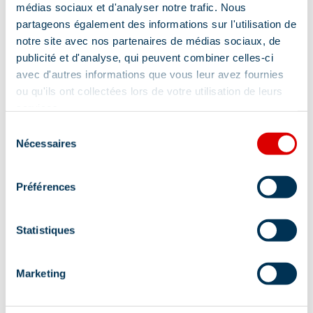
médias sociaux et d'analyser notre trafic. Nous
partageons également des informations sur l'utilisation de
Gratis parkeren
notre site avec nos partenaires de médias sociaux, de
publicité et d'analyse, qui peuvent combiner celles-ci
avec d'autres informations que vous leur avez fournies
ou qu'ils ont collectées lors de votre utilisation de leurs
Diensten
services.
Sélection
Nécessaires
du
Huisdieren toegestaan
consentement
Toegankelijk via skilift
Préférences
Lokalisatie
Statistiques
Marketing