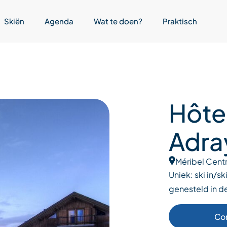
Skiën
Agenda
Wat te doen?
Praktisch
Hôte
Adra
Méribel Cent
Uniek: ski in/s
genesteld in d
Co