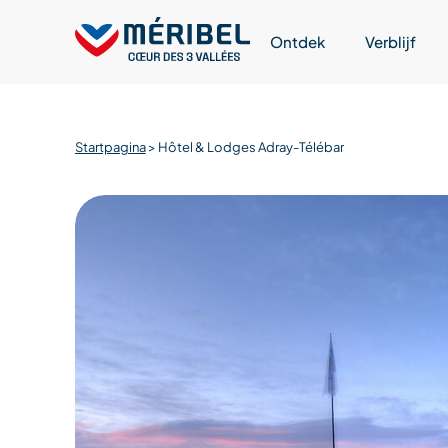
Skip
to
Ontdek
Verblijf
content
Startpagina
>
Hôtel & Lodges Adray-Télébar