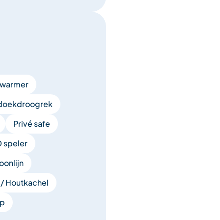
rwarmer
doekdroogrek
Privé safe
 speler
oonlijn
 / Houtkachel
ip