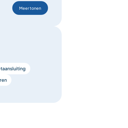
Meer tonen
taansluiting
ren