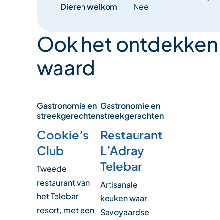
Dieren welkom
Nee
Ook het ontdekken
waard
Gastronomie en
Gastronomie en
streekgerechten
streekgerechten
Cookie’s
Restaurant
Club
L’Adray
Telebar
Tweede
restaurant van
Artisanale
het Telebar
keuken waar
resort, met een
Savoyaardse