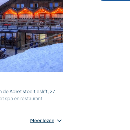
 de Adret stoeltjeslift, 27
 spa en restaurant.
Meer lezen