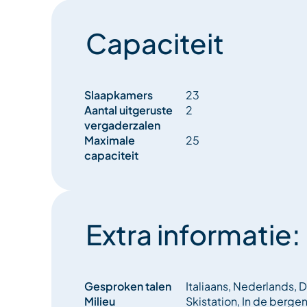
Capaciteit
Slaapkamers
23
Aantal uitgeruste
2
vergaderzalen
Maximale
25
capaciteit
Extra informatie:
Gesproken talen
Italiaans, Nederlands, D
Milieu
Skistation, In de berge