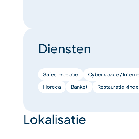
Diensten
Safes receptie
Cyber space / Interne
Horeca
Banket
Restauratie kinde
Lokalisatie