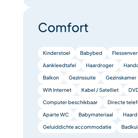
Comfort
Kinderstoel
Babybed
Flessenve
Aankleedtafel
Haardroger
Hand
Balkon
Gezinssuite
Gezinskamer
Wifi Internet
Kabel / Satelliet
DVD
Computer beschikbaar
Directe telef
Aparte WC
Babymateriaal
Haard
Geluiddichte accommodatie
Badku