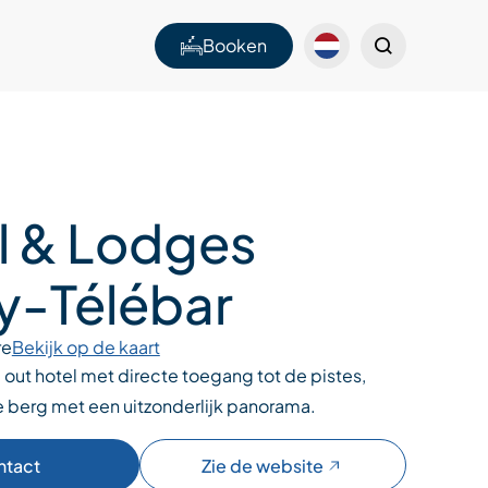
Booken
l & Lodges
y-Télébar
re
Bekijk op de kaart
ki out hotel met directe toegang tot de pistes,
e berg met een uitzonderlijk panorama.
ntact
Zie de website