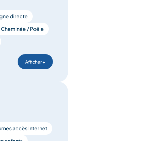
igne directe
Cheminée / Poêle
Afficher +
rnes accès Internet
on enfants