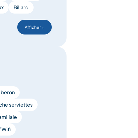
ux
Billard
Afficher +
iberon
che serviettes
miliale
 Wifi