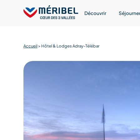
Skip
to
Découvrir
Séjourne
content
Accueil
>
Hôtel & Lodges Adray-Télébar