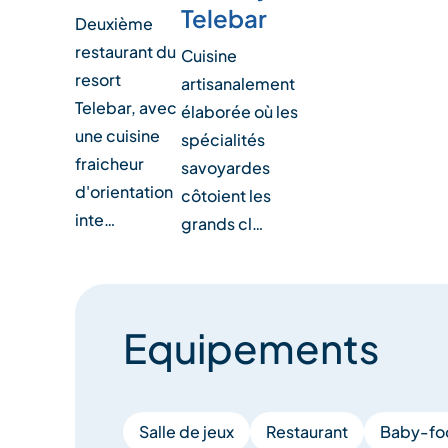
Telebar
Deuxième
restaurant du
Cuisine
resort
artisanalement
Telebar, avec
élaborée où les
une cuisine
spécialités
fraicheur
savoyardes
d'orientation
côtoient les
inte…
grands cl…
Equipements
Salle de jeux
Restaurant
Baby-fo