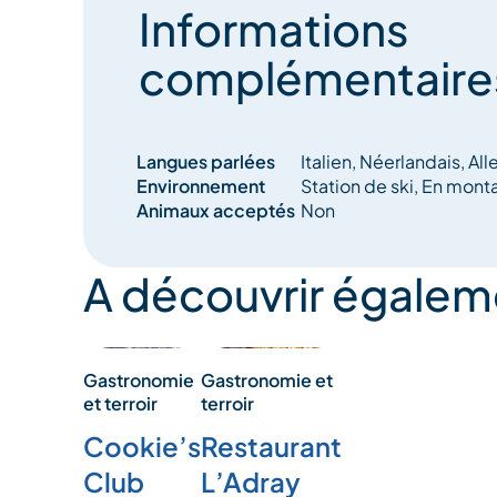
Informations
complémentaire
Langues parlées
Italien, Néerlandais, Al
Environnement
Station de ski, En mon
Animaux acceptés
Non
A découvrir égalem
Gastronomie
Gastronomie et
et terroir
terroir
Cookie’s
Restaurant
Club
L’Adray