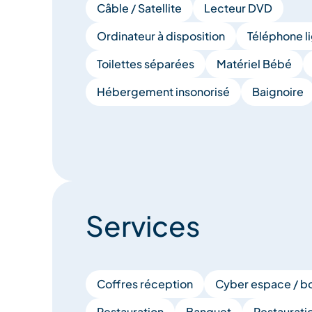
Câble / Satellite
Lecteur DVD
Ordinateur à disposition
Téléphone l
Toilettes séparées
Matériel Bébé
Hébergement insonorisé
Baignoire
Services
Coffres réception
Cyber espace / bo
Restauration
Banquet
Restaurati