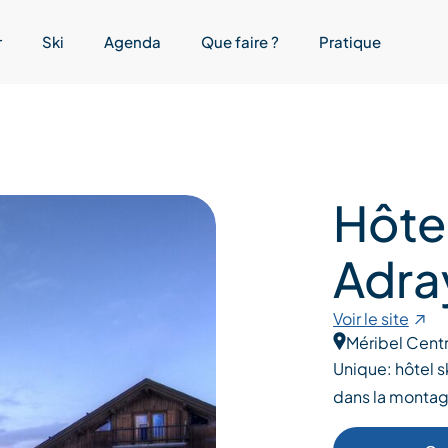
r
Ski
Agenda
Que faire ?
Pratique
Hôte
Adra
Voir le site
Méribel Cent
Unique: hôtel s
dans la montag