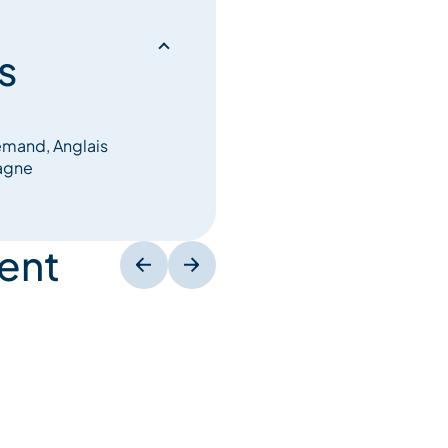
s
lemand, Anglais
tagne
ent