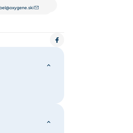
bel@oxygene.ski
.