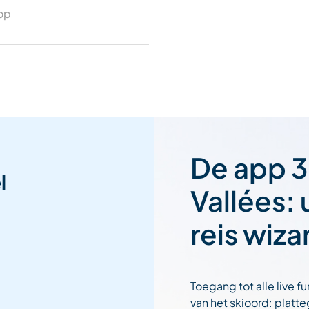
 op
De app 3
l
Vallées:
reis wiza
Toegang tot alle live fu
van het skioord: platt