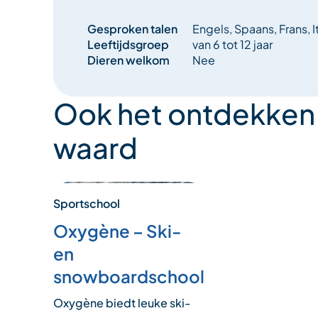
Gesproken talen
Engels, Spaans, Frans, I
Leeftijdsgroep
van 6 tot 12 jaar
Dieren welkom
Nee
Ook het ontdekken
waard
Sportschool
Oxygène – Ski-
en
snowboardschool
Oxygène biedt leuke ski-