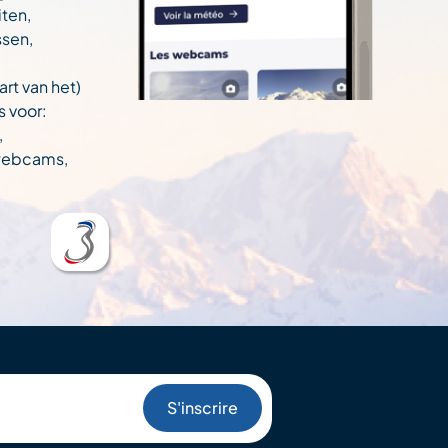
ten,
ssen,
art van het)
s voor:
,
 webcams,