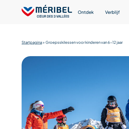
Skip
to
Ontdek
Verblijf
content
Startpagina
>
Groepsskilessen voor kinderen van 6-12 jaar