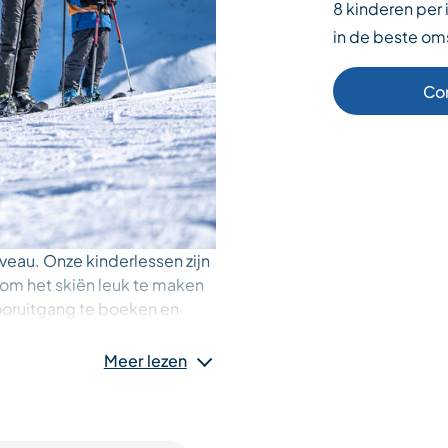
8 kinderen per
in de beste om
Co
veau. Onze kinderlessen zijn
 om het skiën leuk te maken
vooruitgang te boeken en
Meer lezen