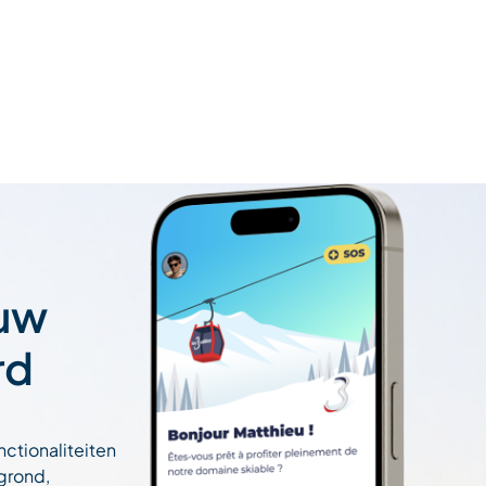
 uw
rd
nctionaliteiten
egrond,