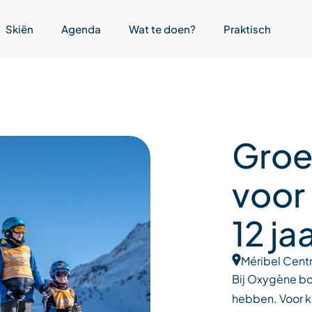
Skiën
Agenda
Wat te doen?
Praktisch
Groe
voor
12 ja
Méribel Cent
Bij Oxygène boe
hebben. Voor ki