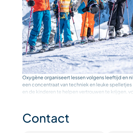
Oxygène organiseert lessen volgens leeftijd en ni
een concentraat van techniek en leuke spelletjes
en de kinderen te helpen vertrouwen te krijgen, 
plezier te hebben (ze zijn tenslotte op vakantie!).
Contact