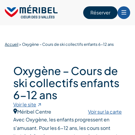
Skip
to
Réserver
content
r
Accueil
>
Oxygène – Cours de ski collectifs enfants 6-12 ans
Oxygène – Cours de
ski collectifs enfants
6-12 ans
Voir le site
Méribel Centre
Voir sur la carte
Avec Oxygène, les enfants progressent en
s'amusant. Pour les 6-12 ans, les cours sont