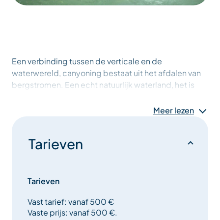
Een verbinding tussen de verticale en de
waterwereld, canyoning bestaat uit het afdalen van
bergstromen. Een echt natuurlijk waterland, het is
een zeer leuke en verfrissende activiteit in het hartje
van de zomer. Op het programma staan sprongen,
Meer lezen
glijbanen, abseils, zwemmen in wit water en
bereiken, grotten…
Tarieven
Van 12 tot 70 jaar, deze activiteit zal het hele gezin of
uw vrienden plezieren in een prachtige natuurlijke
omgeving en onder begeleiding van een gids die
Tarieven
zich aan uw groep kan aanpassen.
Vast tarief: vanaf 500 €
Vaste prijs: vanaf 500 €.