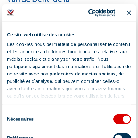
Rosière –
du Burgin –
Inhuren
Inschakeling
van een
van een
Ce site web utilise des cookies.
privégids
privégids
Les cookies nous permettent de personnaliser le contenu
Tussen klimmen
Met een kabel en
et les annonces, d'offrir des fonctionnalités relatives aux
en lopen is de
ladders langs de
médias sociaux et d'analyser notre trafic. Nous
partageons également des informations sur l'utilisation de
Via Ferrata een
hele route kunt u
notre site avec nos partenaires de médias sociaux, de
leuke activiteit,
de Dent du Burgin
publicité et d'analyse, qui peuvent combiner celles-ci
die sterke
beklimmen op 2…
avec d'autres informations que vous leur avez fournies
sensaties…
ou qu'ils ont collectées lors de votre utilisation de leurs
services.
Sélection
Lokalisatie
Nécessaires
du
consentement
Préférences