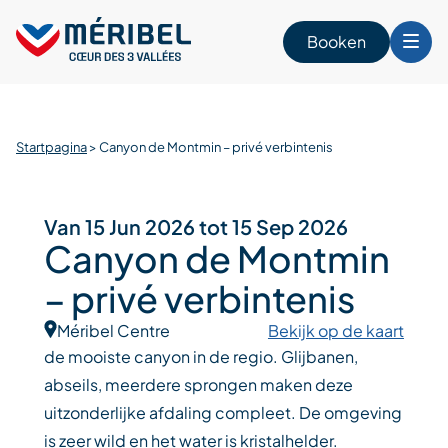
Skip
to
Booken
content
n
Startpagina
>
Canyon de Montmin – privé verbintenis
Van 15 Jun 2026 tot 15 Sep 2026
Canyon de Montmin
– privé verbintenis
Méribel Centre
Bekijk op de kaart
de mooiste canyon in de regio. Glijbanen,
abseils, meerdere sprongen maken deze
uitzonderlijke afdaling compleet. De omgeving
is zeer wild en het water is kristalhelder.