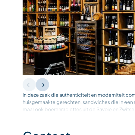
In deze zaak die authenticiteit en moderniteit com
huisgemaakte gerechten, sandwiches die in een m
maar ook boerenraclettes uit de Savoie en Zwitser
worden bereid met een selectie kazen van hier en 
Christian Janier, Meilleur Ouvrier de France.
De Beaufort d'alpage van 18 maanden, Reblochon