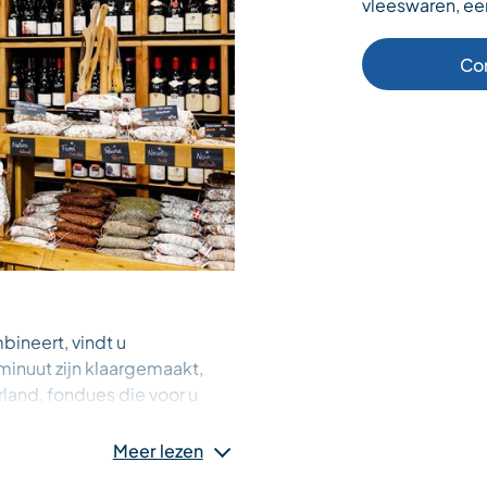
vleeswaren, ee
Co
bineert, vindt u
inuut zijn klaargemaakt,
land, fondues die voor u
elders, gerijpt door
Meer lezen
 van de boerderij, Tomme