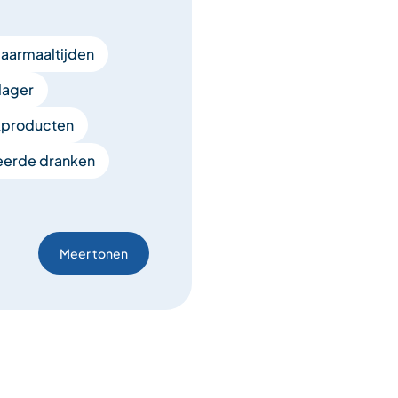
aarmaaltijden
lager
kproducten
leerde dranken
Meer tonen