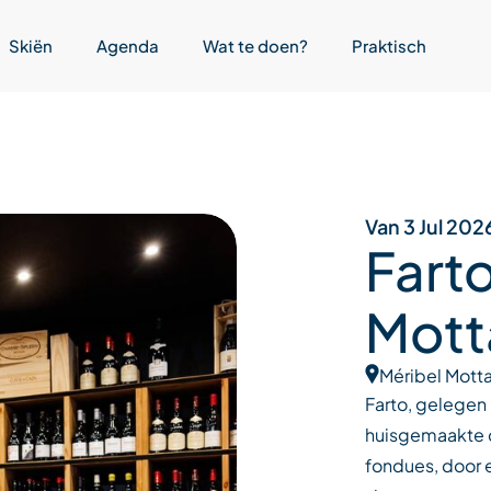
Skiën
Agenda
Wat te doen?
Praktisch
Van 3 Jul 202
Farto
Mott
Méribel Motta
Farto, gelegen 
huisgemaakte c
fondues, door 