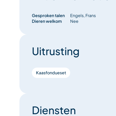
Gesproken talen
Engels, Frans
Dieren welkom
Nee
Uitrusting
Kaasfondueset
Diensten