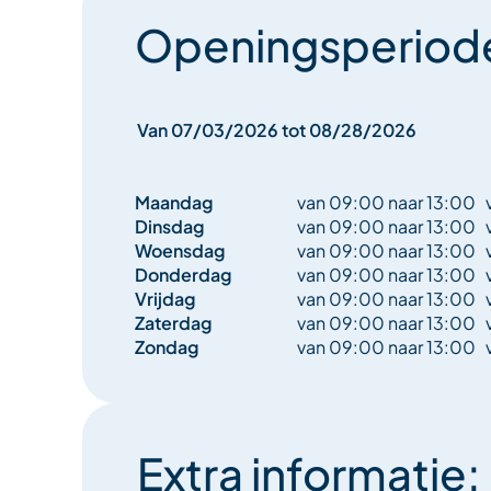
Om uzelf of anderen een plezier te doen, vertre
Openingsperiod
met onze beste producten... Wilt u het personali
volgens uw wensen...
Van 07/03/2026 tot 08/28/2026
Maandag
van 09:00 naar 13:00
Dinsdag
van 09:00 naar 13:00
Woensdag
van 09:00 naar 13:00
Donderdag
van 09:00 naar 13:00
Vrijdag
van 09:00 naar 13:00
Zaterdag
van 09:00 naar 13:00
Zondag
van 09:00 naar 13:00
Extra informatie: