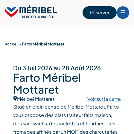
Skip
to
Réserver
content
r
Accueil
>
Farto Méribel Mottaret
Du 3 Juil 2026 au 28 Août 2026
Farto Méribel
Mottaret
Méribel Mottaret
Voir sur la carte
Situé en plein centre de Méribel Mottaret, Farto
vous propose des plats traiteur faits maison,
des sandwichs, des raclettes et fondues, des
fromages affinés par un MOF, des charcuteries