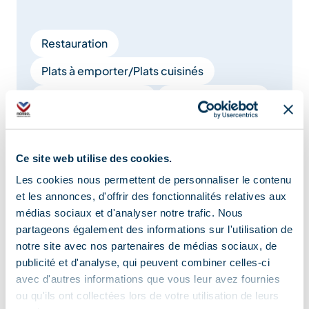
Restauration
Plats à emporter/Plats cuisinés
Livraison à domicile
Boutique en ligne
Boucherie
Charcuterie
Fromagerie
Produits régionaux
Traiteur
Ce site web utilise des cookies.
Les cookies nous permettent de personnaliser le contenu
Vins et spiritueux
Service drive
et les annonces, d'offrir des fonctionnalités relatives aux
Click & Collect
médias sociaux et d'analyser notre trafic. Nous
partageons également des informations sur l'utilisation de
notre site avec nos partenaires de médias sociaux, de
Afficher +
publicité et d'analyse, qui peuvent combiner celles-ci
avec d'autres informations que vous leur avez fournies
ou qu'ils ont collectées lors de votre utilisation de leurs