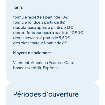
que le parmigiano reggiano ou encore le manchego
truffé sont autant de fromages que vous pourrez
Tarifs
déguster au Farto.
formule raclette à partir de 10€
formule fondue à partir de 8€
Parlons de truffes à présent... une sélection de
des plateaux apéro à partir de 13€
fromages truffés, un jambon cuit à la truffe ainsi que
des coffrets cadeaux à partir de 12,90€
qu'une large gamme de produits truffés viendront
des sandwichs à partir de 5,50€
émerveiller vos sens...
des plats traiteur à partir de 6€
les charcuteries fabriqués par Christian Favre, Maître
Moyens de paiement
Artisan, seront un régal pour vos papilles.
Virement, American Express, Carte
bancaire/crédit, Espèces
Tournez la tête et découvrez nos vins de Savoie et
d'ailleurs, une large gamme de vins bio, des vieux
cépages savoyards et des trésors cachés...
Des premiers prix aux flacons rares, vous trouverez
votre bonheur au Farto
Périodes d'ouverture
Envie de sucré ou de salé? venez découvrir nos