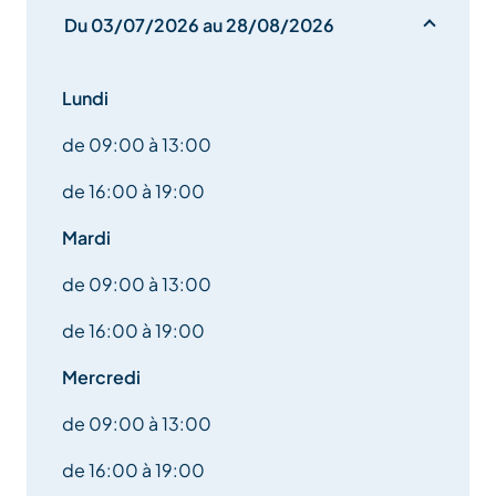
terrines, soupes, confitures, miels et confiseries sans
Du 03/07/2026 au 28/08/2026
oublier notre grande sélection de chocolats tous
fabriqués dans nos Savoie par des artisans
chocolatiers.
Lundi
Vous faire plaisir ou faire plaisir, repartez avec nos
de 09:00 à 13:00
coffrets cadeaux élaborés avec nos meilleurs
de 16:00 à 19:00
produits...envie de personnalisation? composez le
en fonction de vos envies...
Mardi
de 09:00 à 13:00
de 16:00 à 19:00
Mercredi
de 09:00 à 13:00
de 16:00 à 19:00