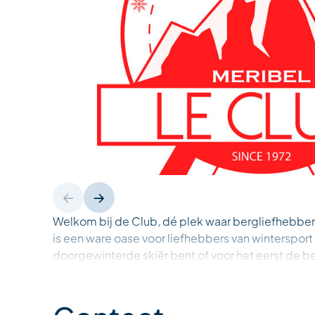
Welkom bij de Club, dé plek waar bergliefhebb
is een ware oase voor liefhebbers van wintersport
doorgewinterde skiër bent of voor het eerst de b
alles wat u nodig hebt. Ons assortiment omvat alp
snowboarden, sneeuwschoenwandelen en langlauf
gezinnen bieden we praktische uitrusting aan, zo