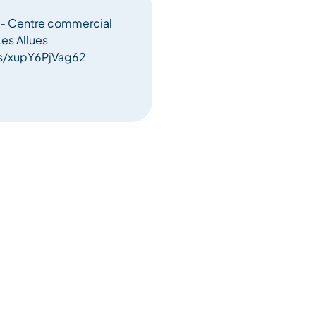
 - Centre commercial
es Allues
ps/xupY6PjVag62