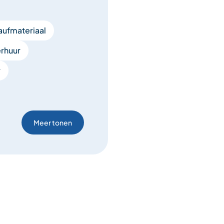
aufmateriaal
erhuur
r
Meer tonen