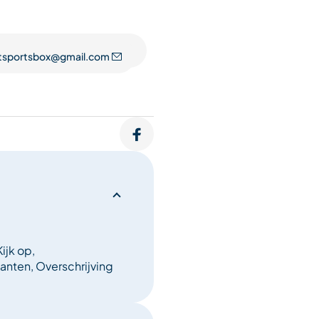
rolleys. Veiligheid staat bij
ortiment aan
 lawinepiepers,
tsportsbox@gmail.com
d lid van Le Club en beleef
ijk op,
nten, Overschrijving