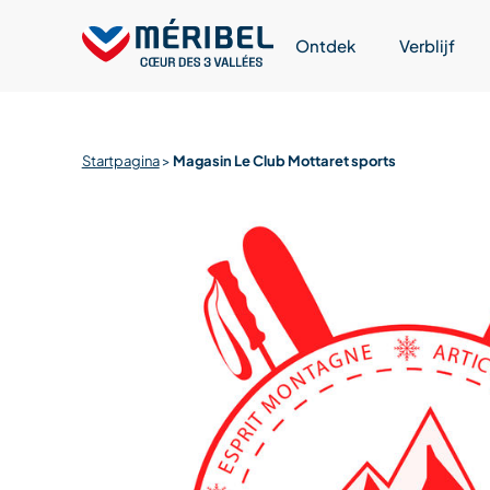
Skip
to
Ontdek
Verblijf
content
Startpagina
>
Magasin Le Club Mottaret sports