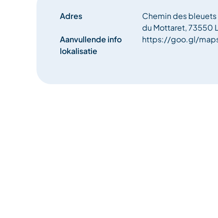
Adres
Chemin des bleuets
du Mottaret, 73550 L
Aanvullende info
https://goo.gl/ma
lokalisatie