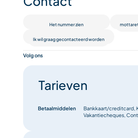
Contact
terreinbestendige kinderwagens, sleeën en Thule-t
ons voorop. Daarom bieden we een compleet ass
veiligheidsuitrusting en bescherming, waaronder
Het nummer zien
mottare
airbagrugzakken, helmen en rugbeschermers. Wor
de bergen als nooit tevoren!
Ik wil graag gecontacteerd worden
Volg ons
Tarieven
Betaalmiddelen
Bankkaart/creditcard, K
Vakantiecheques, Conta