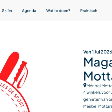
Skiën
Agenda
Wat te doen?
Praktisch
Van 1 Jul 202
Maga
Mott
Méribel Motta
4 winkels voor 
genieten van on
Méribel Mottaret