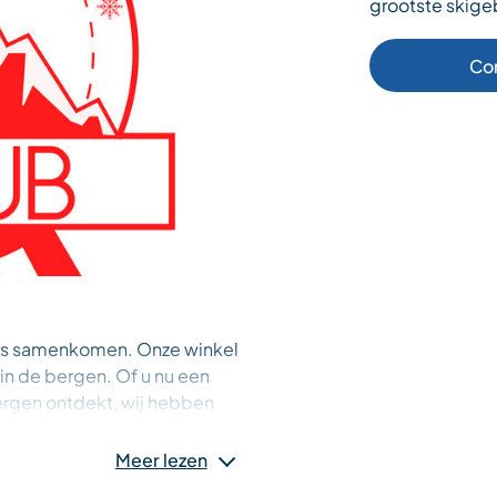
grootste skige
Co
ers samenkomen. Onze winkel
 in de bergen. Of u nu een
ergen ontdekt, wij hebben
ineskiën, toerskiën,
en, voor jong en oud. Voor
Meer lezen
als draagzakken,