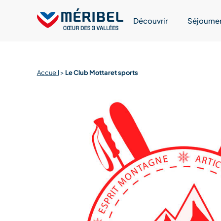
Skip
to
Découvrir
Séjourne
content
Accueil
>
Le Club Mottaret sports