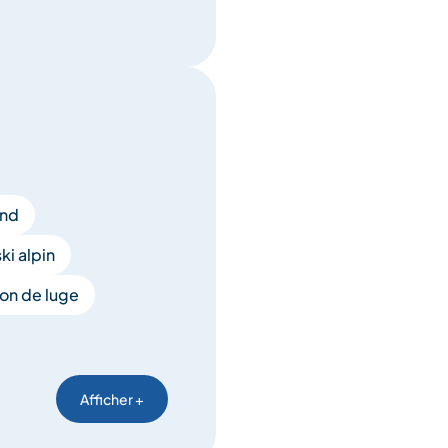
ond
ki alpin
on de luge
Afficher +