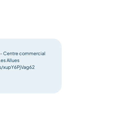
 - Centre commercial
es Allues
ps/xupY6PjVag62