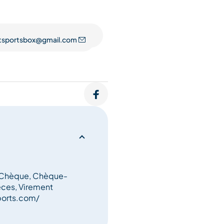
ues tels que des porte-
es chariots Thule. La
 offrons une gamme complète
tsportsbox@gmail.com
compris des packs ARVA, des
z Le Club et vivez la
, Chèque, Chèque-
èces, Virement
ports.com/