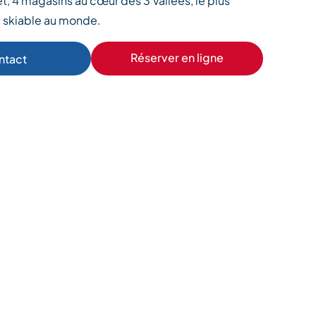
t, 4 magasins au cœur des 3 Vallées, le plus
 skiable au monde.
Réserver en ligne
ntact