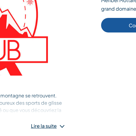
Méribel Mottare
grand domaine
Co
e montagne se retrouvent.
oureux des sports de glisse
 ou que vous découvriez la
ce dont vous avez besoin.
e randonnée, du snowboard,
Lire la suite
et les petits. Pour les