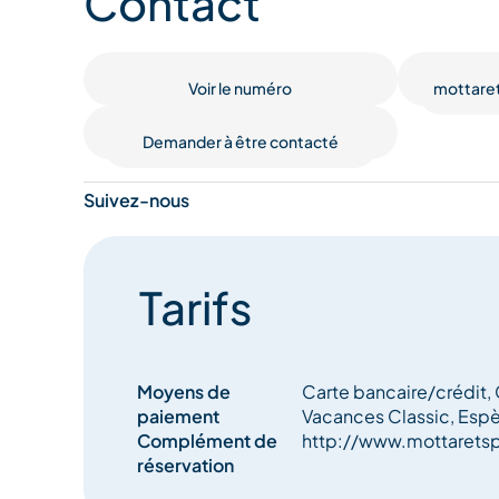
Contact
familles, nous proposons des équipements pratiq
bébés, des poussettes tout-terrain, des luges et d
sécurité est notre priorité, c'est pourquoi nous
Voir le numéro
mottare
d'équipements de sécurité et de protections, y 
sacs airbag, des casques et des dorsales. Rejoigne
Demander à être contacté
montagne comme jamais auparavant !
Suivez-nous
Tarifs
Moyens de
Carte bancaire/crédit
paiement
Vacances Classic, Esp
Complément de
http://www.mottarets
réservation