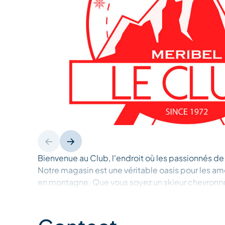
Bienvenue au Club, l'endroit où les passionnés d
Notre magasin est une véritable oasis pour les am
en montagne. Que vous soyez un skieur chevronné
montagne pour la première fois, nous avons tout 
Notre sélection comprend du ski alpin, du ski d
de la raquette, et du ski nordique, pour les grands 