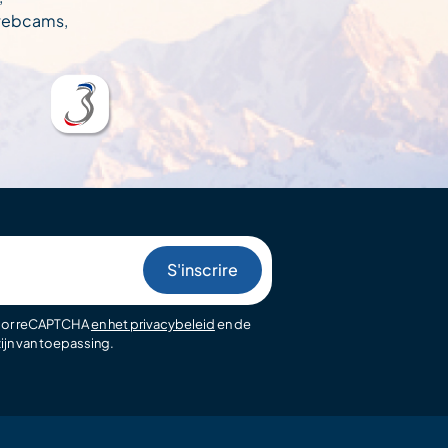
 webcams,
oor reCAPTCHA
en het privacybeleid
en de
ijn van toepassing.