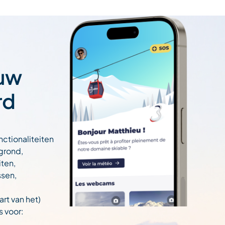
 uw
rd
nctionaliteiten
egrond,
ten,
ssen,
art van het)
s voor:
,