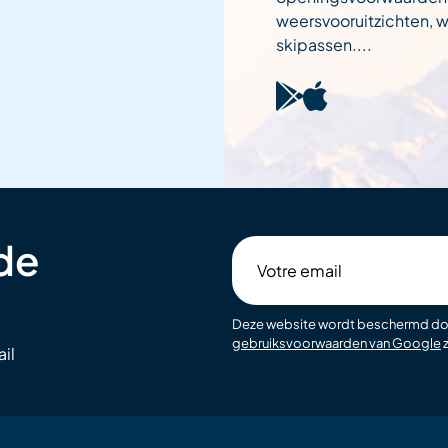
weersvooruitzichten,
skipassen....
 de
Votre
email
Deze website wordt beschermd d
gebruiksvoorwaarden van Google
z
il