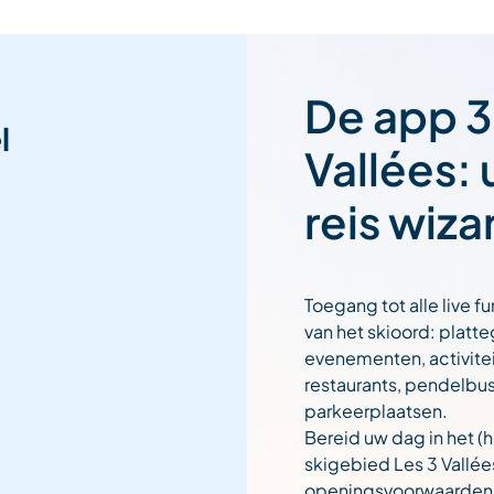
De app 3
l
Vallées:
reis wiza
Toegang tot alle live fu
van het skioord: platt
evenementen, activitei
restaurants, pendelbu
parkeerplaatsen.
Bereid uw dag in het (h
skigebied Les 3 Vallée
openingsvoorwaarden