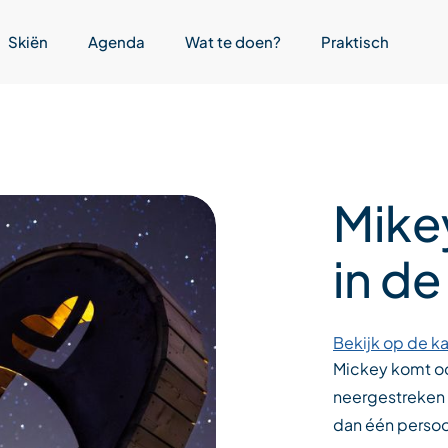
Skiën
Agenda
Wat te doen?
Praktisch
Mike
in d
Bekijk op de ka
Mickey komt oor
neergestreken 
dan één persoo