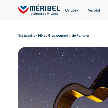
Skip
to
Ontdek
Verblijf
content
Startpagina
>
Mikey Gray concert in de Rambler