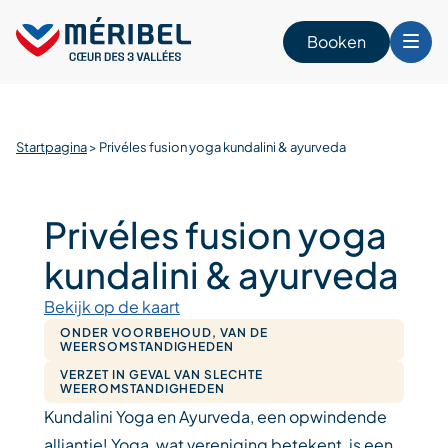
Skip
to
Booken
content
n
Startpagina
>
Privéles fusion yoga kundalini & ayurveda
Privéles fusion yoga
kundalini & ayurveda
Bekijk op de kaart
ONDER VOORBEHOUD, VAN DE
WEERSOMSTANDIGHEDEN
VERZET IN GEVAL VAN SLECHTE
WEEROMSTANDIGHEDEN
Kundalini Yoga en Ayurveda, een opwindende
alliantie! Yoga, wat vereniging betekent, is een