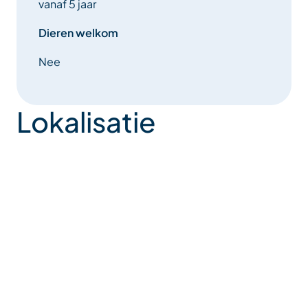
vanaf 5 jaar
van heeft gemaakt.
Dieren welkom
Kundalini yoga is de vrucht van de leer van de Indiase
Nee
wijzen en groepeert verschillende vormen van yoga,
waaronder Hatha Yoga. Het is in de eerste plaats een
wetenschap van zelfrealisatie. De oefeningen van
Lokalisatie
Kundalini Yoga bestrijken het hele gebied van ons
bestaan, van het fysieke, zintuiglijke, emotionele,
mentale en spirituele tot de hoogste realisatie van
het Zelf.
Een krachtige en sprankelende praktijk die
eenvoudige dynamische of statische houdingen
(asanas), ethische disciplines, adembeheersing
(pranayama), zintuiglijke methoden, affirmaties en
visualisaties, mantra’s gezongen of beluisterd tijdens
de asanas en diepe meditatieve disciplines en
Ayurvedische begeleiding combineert.