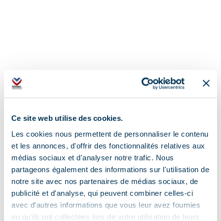
— Thematische cursussen, zoals spijsvertering, slaap,
bloedsomloop, energie, concentratie, stress, angst,
woede, verdriet…, in een sprankelende, speelse,
reinigende en verjongende combinatie. Profiteer van
dieetadvies tijdens de lessen.
— Individuele of gezinslessen en kleine groepen
Ce site web utilise des cookies.
THUIS
Les cookies nous permettent de personnaliser le contenu
et les annonces, d'offrir des fonctionnalités relatives aux
Aanvullende info lokalisatie
—” Doe je lichaam goed, zodat je ziel er zal willen
médias sociaux et d'analyser notre trafic. Nous
blijven”.
partageons également des informations sur l'utilisation de
Thuis of in mijn kantoor in Les Allues
notre site avec nos partenaires de médias sociaux, de
(Indisch gezegde)
publicité et d'analyse, qui peuvent combiner celles-ci
avec d'autres informations que vous leur avez fournies
ou qu'ils ont collectées lors de votre utilisation de leurs