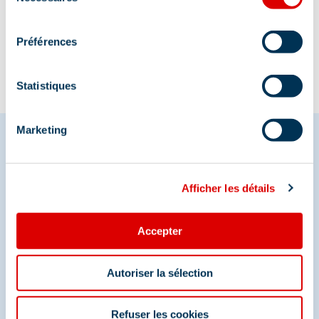
du
Information mise à jour le
consentement
25/06/2025
Préférences
Statistiques
Marketing
Partagez vos moments à
Afficher les détails
Méribel
Accepter
Et retrouvez-nous sur les réseaux sociaux
Autoriser la sélection
Refuser les cookies