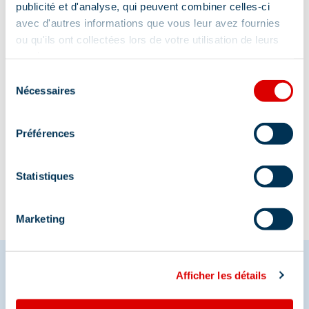
Adres
publicité et d'analyse, qui peuvent combiner celles-ci
avec d'autres informations que vous leur avez fournies
Chaudanne et Mottaret, 73550 Méribel
ou qu'ils ont collectées lors de votre utilisation de leurs
services.
Sélection
Nécessaires
du
consentement
Préférences
Informatie bijgewerkt op
02/09/2026
.
Statistiques
Marketing
Afficher les détails
Deel je momenten in