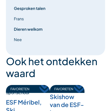
Gesproken talen
Frans
Dieren welkom
Nee
Ook het ontdekken
waard
FAVORIETEN
FAVORIETEN
Sportschool
Skishow
ESF Méribel,
van de ESF-
Ski,