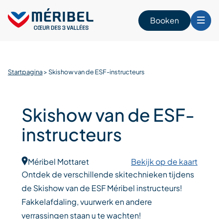
Skip
to
Booken
content
n
Startpagina
>
Skishow van de ESF-instructeurs
Skishow van de ESF-
instructeurs
Méribel Mottaret
Bekijk op de kaart
Ontdek de verschillende skitechnieken tijdens
de Skishow van de ESF Méribel instructeurs!
Fakkelafdaling, vuurwerk en andere
verrassingen staan u te wachten!