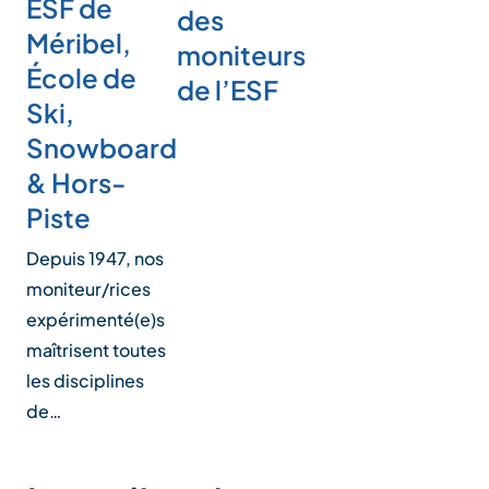
ESF de
des
Méribel,
moniteurs
École de
de l’ESF
Ski,
Snowboard
& Hors-
Piste
Depuis 1947, nos
moniteur/rices
expérimenté(e)s
maîtrisent toutes
les disciplines
de…