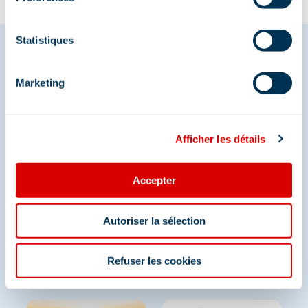
Statistiques
Marketing
Partagez vos moments à
Méribel
Afficher les détails
Et retrouvez-nous sur les réseaux sociaux
Accepter
Autoriser la sélection
Refuser les cookies