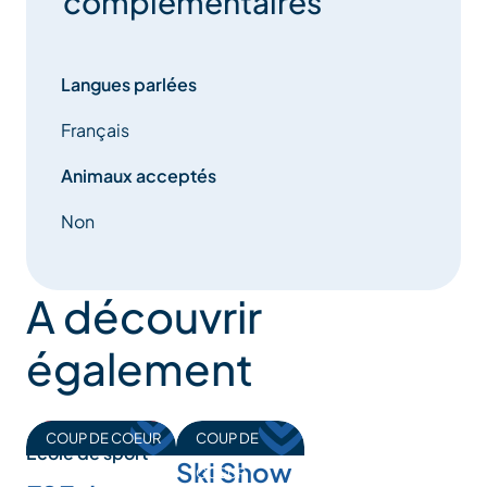
complémentaires
Langues parlées
Français
Animaux acceptés
Non
A découvrir
également
COUP DE COEUR
COUP DE
Ecole de sport
Ski Show
COEUR