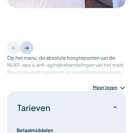
Op het menu: de absolute hoogtepunten van de
NUXE-spa’s, anti-agingbehandelingen van het merk
Résult’spa met collageen en vooral behandelingen
speciaal voor kinderen…
Meer lezen
Geschenkpakketten, cadeaubonnen en
cadeaucheques om uw dierbaren een plezier te
Tarieven
doen!
Geopend van 10.00 tot 13.00 uur en van 14.00 tot
19.00 uur
Betaalmiddelen