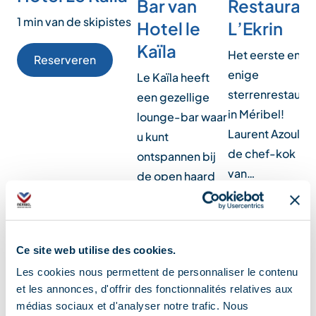
Bar van
Restauran
1 min van de skipistes
Hotel le
L’Ekrin
Kaïla
Het eerste en
Reserveren
enige
Le Kaïla heeft
sterrenrestaura
een gezellige
in Méribel!
lounge-bar waar
Laurent Azoulay,
u kunt
de chef-kok
ontspannen bij
van…
de open haard
voo…
Ce site web utilise des cookies.
Uitrusting
Les cookies nous permettent de personnaliser le contenu
et les annonces, d'offrir des fonctionnalités relatives aux
médias sociaux et d'analyser notre trafic. Nous