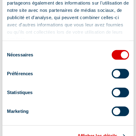
partageons également des informations sur l'utilisation de
Hammam
notre site avec nos partenaires de médias sociaux, de
Ladestations voor elektrische voertuigen
publicité et d'analyse, qui peuvent combiner celles-ci
avec d'autres informations que vous leur avez fournies
Sauna
Terras
ou qu'ils ont collectées lors de votre utilisation de leurs
services.
Sélection
Nécessaires
Diensten
du
consentement
Préférences
Schoonheidsverzorging
Statistiques
Massages / Modelages
Marketing
Lokalisatie
Afficher les détails